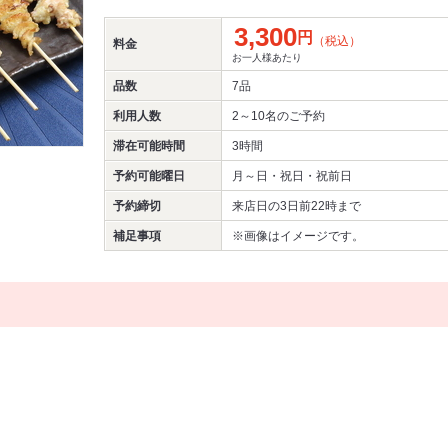
3,300
円
（税込）
料金
お一人様あたり
品数
7品
利用人数
2～10名
のご予約
滞在可能時間
3時間
予約可能曜日
月～日・祝日・祝前日
予約締切
来店日の3日前22時まで
補足事項
※画像はイメージです。