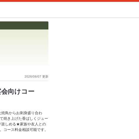
2026/08/07 更新
宴会向けコー
火焼鳥からお刺身盛り合わ
めて焼き上げた香ばしくジュー
が楽しめる★家族や友人との
す。コース料金相談可能です。