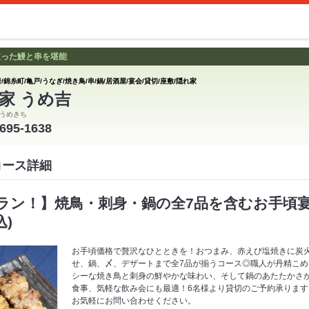
使った鰻と串を堪能
/錦糸町/亀戸/うなぎ/焼き鳥/串/鍋/居酒屋/宴会/貸切/座敷/隠れ家
家 うめ吉
うめきち
3695-1638
コース詳細
ラン！】焼鳥・刺身・鍋の全7品を含むお手頃
込)
お手頃価格で贅沢なひとときを！おつまみ、赤えび塩焼きに炭
せ、鍋、〆、デザートまで全7品が揃うコース◎職人が丹精こ
シーな焼き鳥と刺身の鮮やかな味わい、そして鍋のあたたかさ
食事、気軽な飲み会にも最適！6名様より貸切のご予約承りま
お気軽にお問い合わせください。