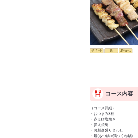
コース内容
（コース詳細）
・おつまみ3種
・赤えび塩焼き
・炭火焼鳥
・お刺身盛り合わせ
・鍋(もつ鍋or鶏つくね鍋)