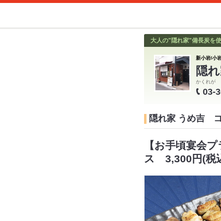
大人の"隠れ家"備長炭を
新小岩/小岩
隠れ
かくれが 
03-
隠れ家 うめ吉 
【お手頃宴会プ
ス 3,300円(税