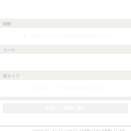
時間
人数、日付を選ぶとネット予約可能な時間が表示されます
コース
人数、日付、時間を選ぶとネット予約可能なコースが表示されます
席タイプ
コースを選ぶとネット予約可能な席が表示されます
予約入力画面に進む
このページは、ホットペッパーグルメの予約システムを利用しています。