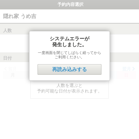
予約内容選択
隠れ家 うめ吉
人数
システムエラーが
発生しました。
一度画面を閉じてしばらく経ってから
ご利用ください。
日付
前月
翌月
再読み込みする
月
火
水
木
金
土
日
人数を選ぶと
予約可能な日付が表示されます。