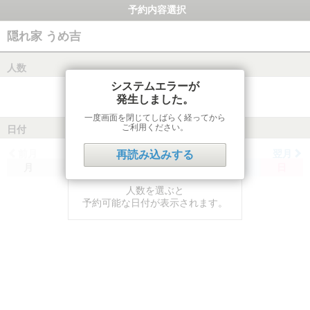
予約内容選択
隠れ家 うめ吉
人数
システムエラーが
発生しました。
一度画面を閉じてしばらく経ってから
ご利用ください。
日付
前月
翌月
再読み込みする
月
火
水
木
金
土
日
人数を選ぶと
予約可能な日付が表示されます。