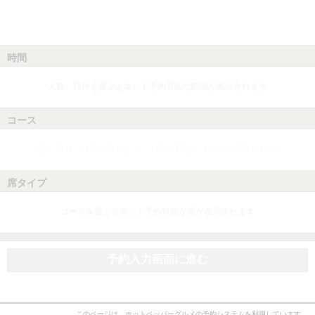
時間
人数、日付を選ぶとネット予約可能な時間が表示されます
コース
人数、日付、時間を選ぶとネット予約可能なコースが表示されます
席タイプ
コースを選ぶとネット予約可能な席が表示されます
予約入力画面に進む
このページは、ホットペッパーグルメの予約システムを利用しています。