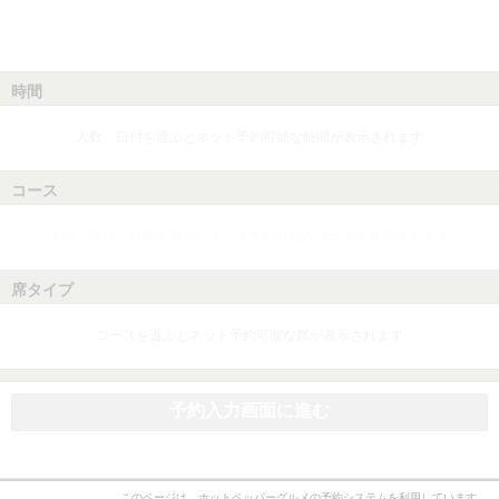
時間
人数、日付を選ぶとネット予約可能な時間が表示されます
コース
人数、日付、時間を選ぶとネット予約可能なコースが表示されます
席タイプ
コースを選ぶとネット予約可能な席が表示されます
予約入力画面に進む
このページは、ホットペッパーグルメの予約システムを利用しています。