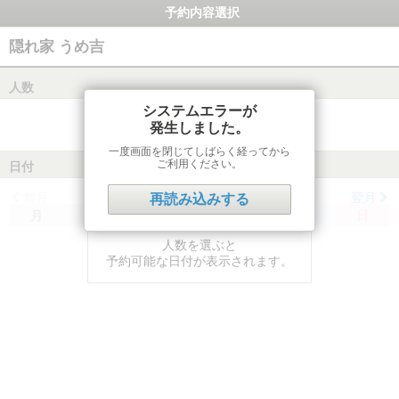
予約内容選択
隠れ家 うめ吉
人数
システムエラーが
発生しました。
一度画面を閉じてしばらく経ってから
ご利用ください。
日付
前月
翌月
再読み込みする
月
火
水
木
金
土
日
人数を選ぶと
予約可能な日付が表示されます。