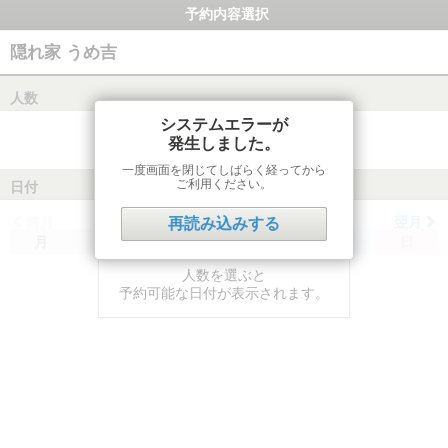
予約内容選択
隠れ家 うめ吉
人数
システムエラーが
発生しました。
一度画面を閉じてしばらく経ってから
ご利用ください。
日付
前月
翌月
再読み込みする
月
火
水
木
金
土
日
人数を選ぶと
予約可能な日付が表示されます。