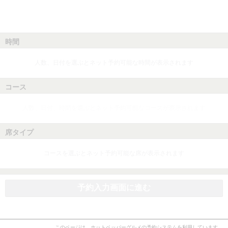
時間
人数、日付を選ぶとネット予約可能な時間が表示されます
コース
人数、日付、時間を選ぶとネット予約可能なコースが表示されます
席タイプ
コースを選ぶとネット予約可能な席が表示されます
予約入力画面に進む
このページは、ホットペッパーグルメの予約システムを利用しています。