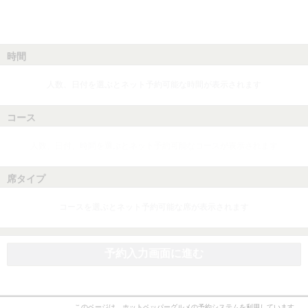
時間
人数、日付を選ぶとネット予約可能な時間が表示されます
コース
人数、日付、時間を選ぶとネット予約可能なコースが表示されます
席タイプ
コースを選ぶとネット予約可能な席が表示されます
予約入力画面に進む
このページは、ホットペッパーグルメの予約システムを利用しています。