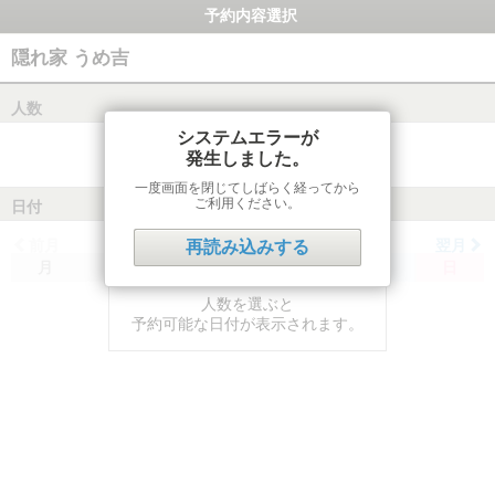
予約内容選択
隠れ家 うめ吉
人数
システムエラーが
発生しました。
一度画面を閉じてしばらく経ってから
ご利用ください。
日付
前月
翌月
再読み込みする
月
火
水
木
金
土
日
人数を選ぶと
予約可能な日付が表示されます。