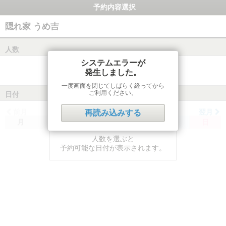
予約内容選択
隠れ家 うめ吉
人数
システムエラーが
発生しました。
一度画面を閉じてしばらく経ってから
ご利用ください。
日付
前月
翌月
再読み込みする
月
火
水
木
金
土
日
人数を選ぶと
予約可能な日付が表示されます。