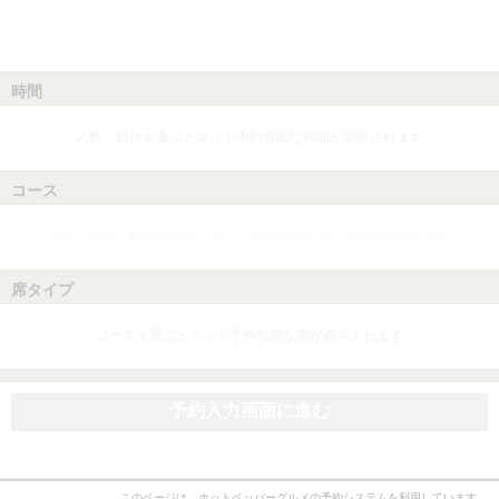
時間
人数、日付を選ぶとネット予約可能な時間が表示されます
コース
人数、日付、時間を選ぶとネット予約可能なコースが表示されます
席タイプ
コースを選ぶとネット予約可能な席が表示されます
予約入力画面に進む
このページは、ホットペッパーグルメの予約システムを利用しています。