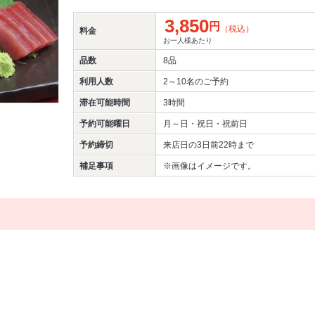
3,850
円
（税込）
料金
お一人様あたり
品数
8品
利用人数
2～10名
のご予約
滞在可能時間
3時間
予約可能曜日
月～日・祝日・祝前日
予約締切
来店日の3日前22時まで
補足事項
※画像はイメージです。