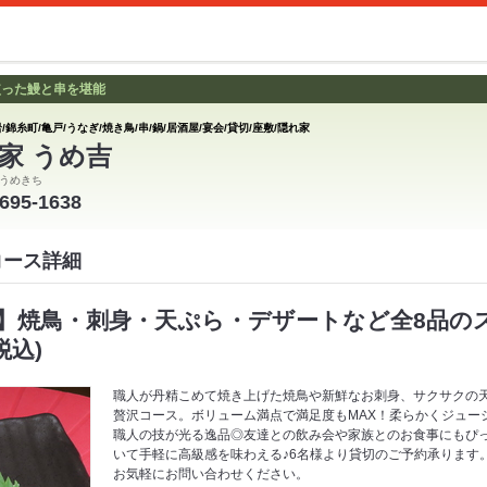
使った鰻と串を堪能
/錦糸町/亀戸/うなぎ/焼き鳥/串/鍋/居酒屋/宴会/貸切/座敷/隠れ家
家 うめ吉
うめきち
3695-1638
コース詳細
】焼鳥・刺身・天ぷら・デザートなど全8品の
税込)
職人が丹精こめて焼き上げた焼鳥や新鮮なお刺身、サクサクの
贅沢コース。ボリューム満点で満足度もMAX！柔らかくジュー
職人の技が光る逸品◎友達との飲み会や家族とのお食事にもぴ
いて手軽に高級感を味わえる♪6名様より貸切のご予約承ります
お気軽にお問い合わせください。