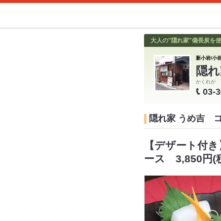
大人の"隠れ家"備長炭を
新小岩/小岩
隠れ
かくれが 
03-
隠れ家 うめ吉 
【デザート付き
ース 3,850円(