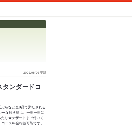
2026/08/06 更新
スタンダードコ
天ぷらなど全8品で満たされる
シーな焼き鳥は、一串一串に
ったり★デザートまで付いて
。コース料金相談可能です。