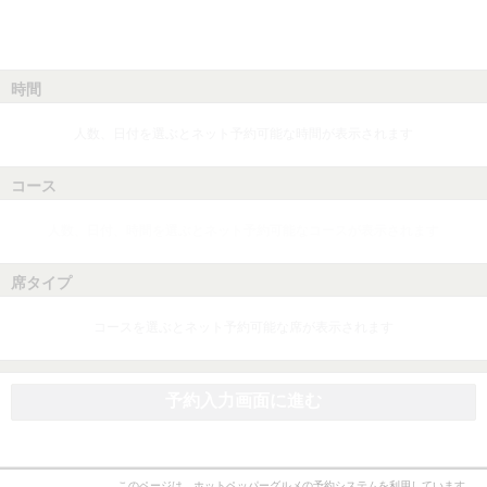
時間
人数、日付を選ぶとネット予約可能な時間が表示されます
コース
人数、日付、時間を選ぶとネット予約可能なコースが表示されます
席タイプ
コースを選ぶとネット予約可能な席が表示されます
予約入力画面に進む
このページは、ホットペッパーグルメの予約システムを利用しています。