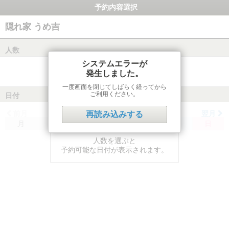
予約内容選択
隠れ家 うめ吉
人数
システムエラーが
発生しました。
一度画面を閉じてしばらく経ってから
ご利用ください。
日付
前月
翌月
再読み込みする
月
火
水
木
金
土
日
人数を選ぶと
予約可能な日付が表示されます。