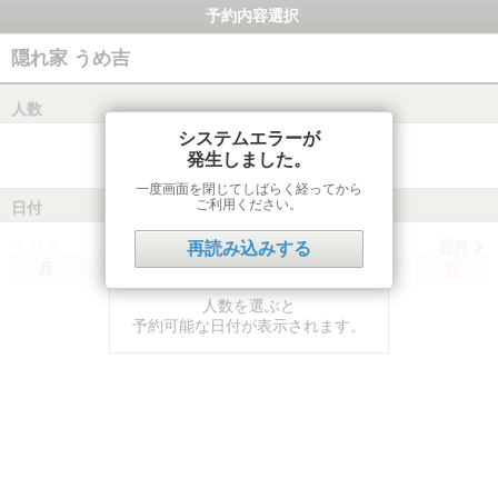
予約内容選択
隠れ家 うめ吉
人数
システムエラーが
発生しました。
一度画面を閉じてしばらく経ってから
ご利用ください。
日付
前月
翌月
再読み込みする
月
火
水
木
金
土
日
人数を選ぶと
予約可能な日付が表示されます。