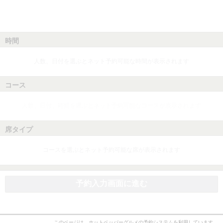
時間
人数、日付を選ぶとネット予約可能な時間が表示されます
コース
人数、日付、時間を選ぶとネット予約可能なコースが表示されます
席タイプ
コースを選ぶとネット予約可能な席が表示されます
予約入力画面に進む
このページは、ホットペッパーグルメの予約システムを利用しています。