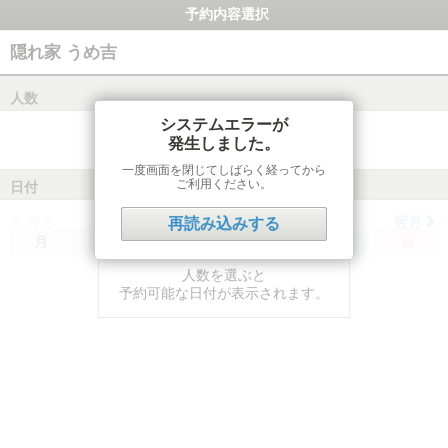
予約内容選択
隠れ家 うめ吉
人数
システムエラーが
発生しました。
一度画面を閉じてしばらく経ってから
ご利用ください。
日付
前月
翌月
再読み込みする
月
火
水
木
金
土
日
人数を選ぶと
予約可能な日付が表示されます。