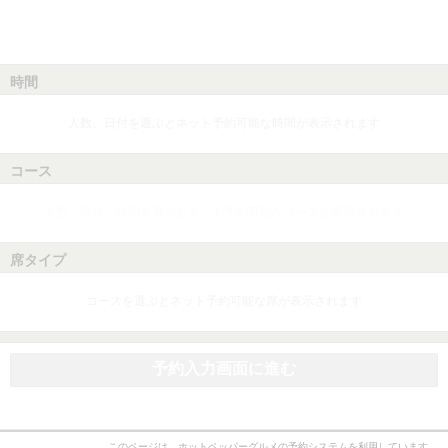
時間
人数、日付を選ぶとネット予約可能な時間が表示されます
コース
人数、日付、時間を選ぶとネット予約可能なコースが表示されます
席タイプ
コースを選ぶとネット予約可能な席が表示されます
予約入力画面に進む
このページは、ホットペッパーグルメの予約システムを利用しています。