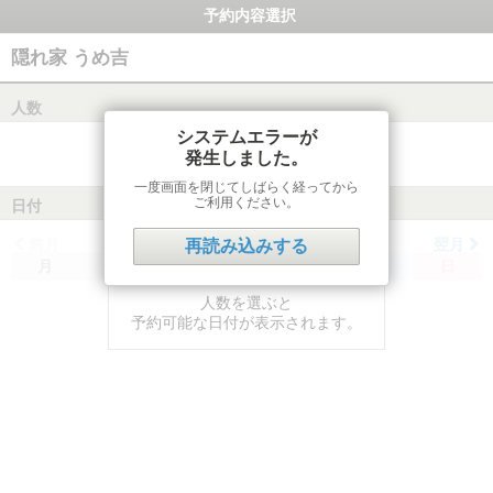
予約内容選択
隠れ家 うめ吉
人数
システムエラーが
発生しました。
一度画面を閉じてしばらく経ってから
ご利用ください。
日付
前月
翌月
再読み込みする
月
火
水
木
金
土
日
人数を選ぶと
予約可能な日付が表示されます。