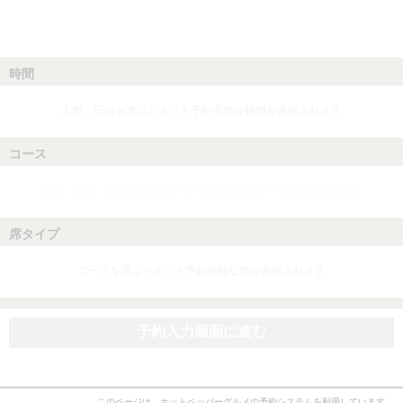
時間
人数、日付を選ぶとネット予約可能な時間が表示されます
コース
人数、日付、時間を選ぶとネット予約可能なコースが表示されます
席タイプ
コースを選ぶとネット予約可能な席が表示されます
予約入力画面に進む
このページは、ホットペッパーグルメの予約システムを利用しています。