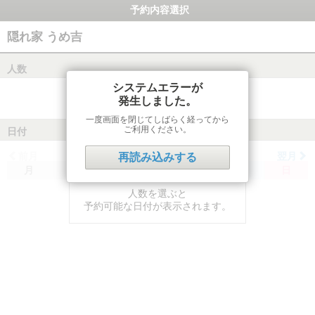
予約内容選択
隠れ家 うめ吉
人数
システムエラーが
発生しました。
一度画面を閉じてしばらく経ってから
ご利用ください。
日付
前月
翌月
再読み込みする
月
火
水
木
金
土
日
人数を選ぶと
予約可能な日付が表示されます。