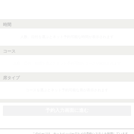
時間
人数、日付を選ぶとネット予約可能な時間が表示されます
コース
人数、日付、時間を選ぶとネット予約可能なコースが表示されます
席タイプ
コースを選ぶとネット予約可能な席が表示されます
予約入力画面に進む
このページは、ホットペッパーグルメの予約システムを利用しています。