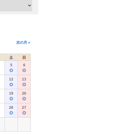
次の月 »
土
日
5
6
◎
◎
1
12
13
◎
◎
8
19
20
◎
◎
5
26
27
◎
◎