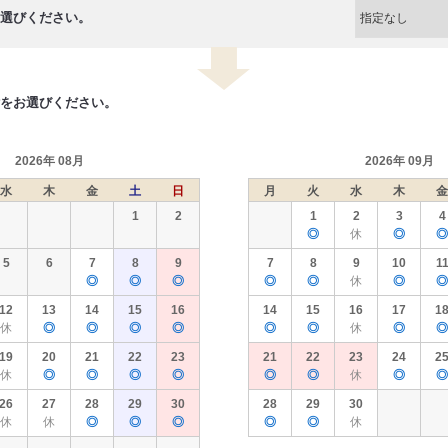
選びください。
をお選びください。
2026年 08月
2026年 09月
水
木
金
土
日
月
火
水
木
金
1
2
1
2
3
4
◎
休
◎
◎
5
6
7
8
9
7
8
9
10
1
◎
◎
◎
◎
◎
休
◎
◎
12
13
14
15
16
14
15
16
17
1
休
◎
◎
◎
◎
◎
◎
休
◎
◎
19
20
21
22
23
21
22
23
24
2
休
◎
◎
◎
◎
◎
◎
休
◎
◎
26
27
28
29
30
28
29
30
休
休
◎
◎
◎
◎
◎
休