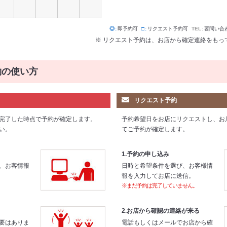
◎
即予約可
□
リクエスト予約可
TEL
要問い合
※ リクエスト予約は、お店から確定連絡をもっ
約の使い方
リクエスト予約
完了した時点で予約が確定します。
予約希望日をお店にリクエストし、お
い。
てご予約が確定します。
1.予約の申し込み
、お客情報
日時と希望条件を選び、お客様情
報を入力してお店に送信。
※まだ予約は完了していません。
2.お店から確認の連絡が来る
要はありま
電話もしくはメールでお店から確