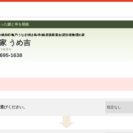
使った鰻と串を堪能
/錦糸町/亀戸/うなぎ/焼き鳥/串/鍋/居酒屋/宴会/貸切/座敷/隠れ家
家 うめ吉
うめきち
3695-1638
選びください。