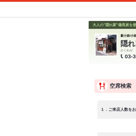
大人の"隠れ家"備長炭を
新小岩/小岩
隠れ
かくれが 
03-
空席検索
１．ご来店人数をお