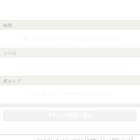
時間
人数、日付を選ぶとネット予約可能な時間が表示されます
コース
人数、日付、時間を選ぶとネット予約可能なコースが表示されます
席タイプ
コースを選ぶとネット予約可能な席が表示されます
予約入力画面に進む
このページは、ホットペッパーグルメの予約システムを利用しています。