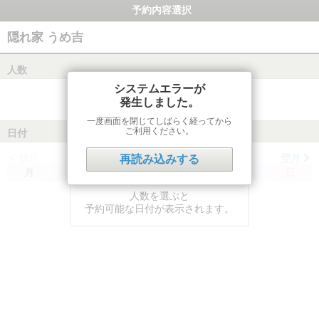
予約内容選択
隠れ家 うめ吉
人数
システムエラーが
発生しました。
一度画面を閉じてしばらく経ってから
ご利用ください。
日付
前月
翌月
再読み込みする
月
火
水
木
金
土
日
人数を選ぶと
予約可能な日付が表示されます。