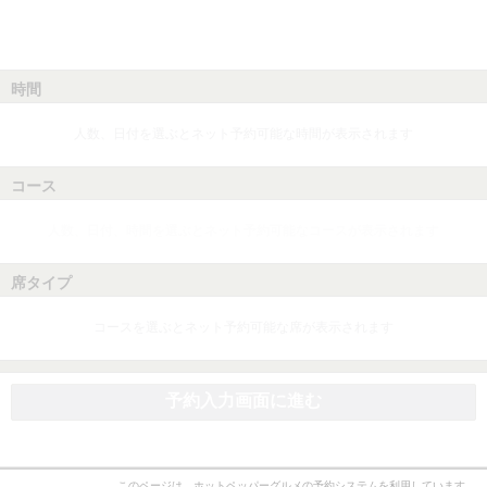
時間
人数、日付を選ぶとネット予約可能な時間が表示されます
コース
人数、日付、時間を選ぶとネット予約可能なコースが表示されます
席タイプ
コースを選ぶとネット予約可能な席が表示されます
予約入力画面に進む
このページは、ホットペッパーグルメの予約システムを利用しています。