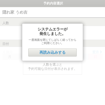
予約内容選択
隠れ家 うめ吉
人数
システムエラーが
発生しました。
一度画面を閉じてしばらく経ってから
ご利用ください。
日付
前月
翌月
再読み込みする
月
火
水
木
金
土
日
人数を選ぶと
予約可能な日付が表示されます。