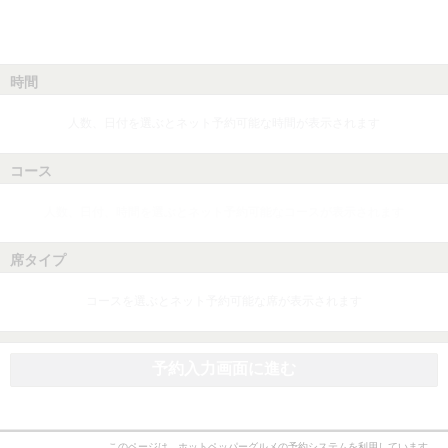
時間
人数、日付を選ぶとネット予約可能な時間が表示されます
コース
人数、日付、時間を選ぶとネット予約可能なコースが表示されます
席タイプ
コースを選ぶとネット予約可能な席が表示されます
予約入力画面に進む
このページは、ホットペッパーグルメの予約システムを利用しています。