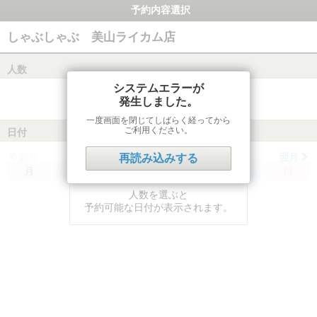
予約内容選択
しゃぶしゃぶ 美山ライカム店
人数
システムエラーが
発生しました。
一度画面を閉じてしばらく経ってから
ご利用ください。
日付
前月
翌月
再読み込みする
月
火
水
木
金
土
日
人数を選ぶと
予約可能な日付が表示されます。