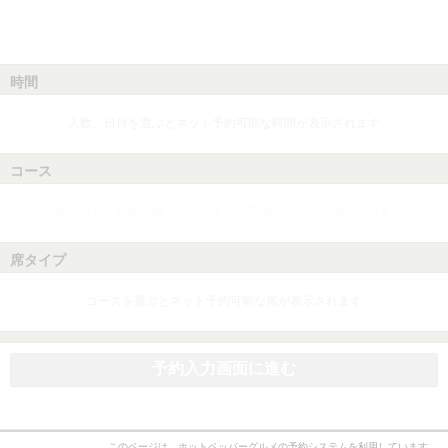
時間
人数、日付を選ぶとネット予約可能な時間が表示されます
コース
人数、日付、時間を選ぶとネット予約可能なコースが表示されます
席タイプ
コースを選ぶとネット予約可能な席が表示されます
予約入力画面に進む
このページは、ホットペッパーグルメの予約システムを利用しています。