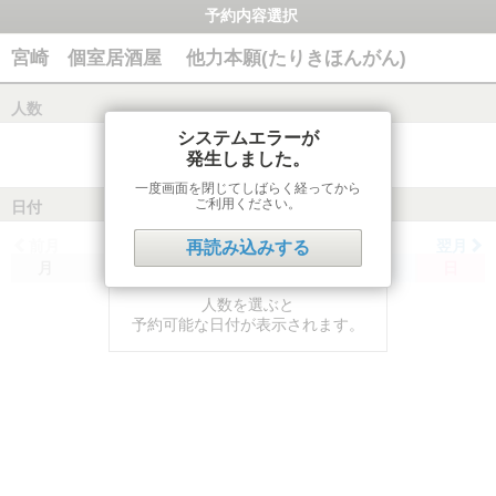
予約内容選択
宮崎 個室居酒屋 他力本願(たりきほんがん)
人数
システムエラーが
発生しました。
一度画面を閉じてしばらく経ってから
ご利用ください。
日付
前月
翌月
再読み込みする
月
火
水
木
金
土
日
人数を選ぶと
予約可能な日付が表示されます。