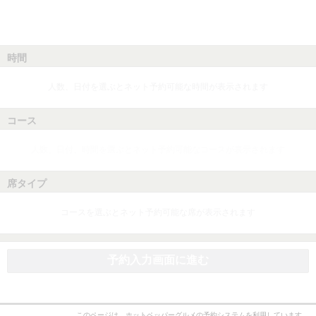
時間
人数、日付を選ぶとネット予約可能な時間が表示されます
コース
人数、日付、時間を選ぶとネット予約可能なコースが表示されます
席タイプ
コースを選ぶとネット予約可能な席が表示されます
予約入力画面に進む
このページは、ホットペッパーグルメの予約システムを利用しています。