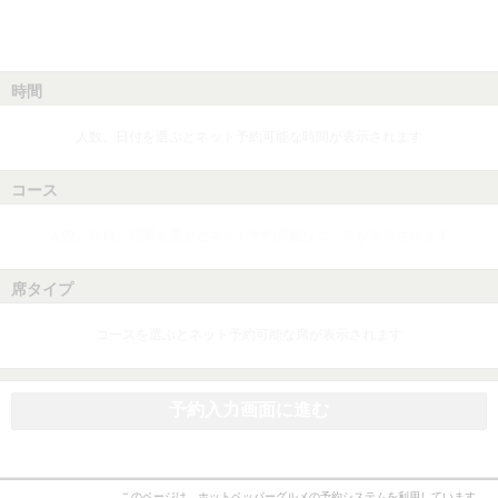
時間
人数、日付を選ぶとネット予約可能な時間が表示されます
コース
人数、日付、時間を選ぶとネット予約可能なコースが表示されます
席タイプ
コースを選ぶとネット予約可能な席が表示されます
予約入力画面に進む
このページは、ホットペッパーグルメの予約システムを利用しています。