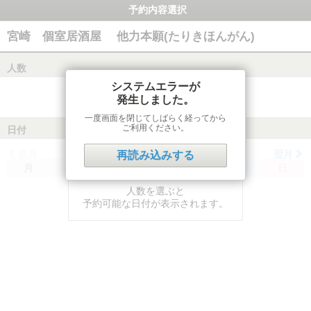
予約内容選択
宮崎 個室居酒屋 他力本願(たりきほんがん)
人数
システムエラーが
発生しました。
一度画面を閉じてしばらく経ってから
ご利用ください。
日付
前月
翌月
再読み込みする
月
火
水
木
金
土
日
人数を選ぶと
予約可能な日付が表示されます。