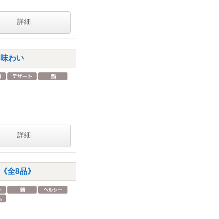
詳細
る味わい
詳細
《全8品》