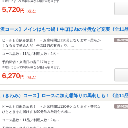
※曜日によって締切が異なる場合があります。
5,720
円
（税込）
贅沢コース】メインはもつ鍋！牛ほほ肉の甘煮など充実《全11
ビールも◎飲み放題！！＜お席時間は120分となります＞柔らか
くなるまで煮込んだ「牛ほほ肉の甘煮」や、…
コース品数：11品／利用人数：2名～
予約締切：来店日の当日17時まで
※曜日によって締切が異なる場合があります。
6,270
円
（税込）
極（きわみ）コース】ロースに加え霜降りの馬刺しも！《全11
ビールも◎飲み放題！！＜お席時間は120分となります＞贅沢な
ひとときをお届けする90分飲み放題付の極…
コース品数：11品／利用人数：2名～