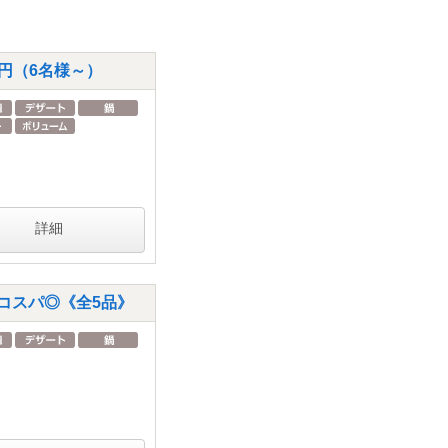
0円（6名様～）
詳細
コスパ◎《全5品》