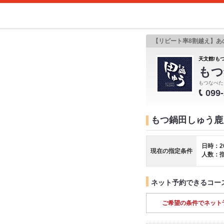
【リピート率8割越え】あ
天文館/もつ
もつ
もつなべた
099
もつ鍋田しゅう鹿
日時：2
現在の指定条件
人数：
ネット予約できるコー
ご希望の条件でネット