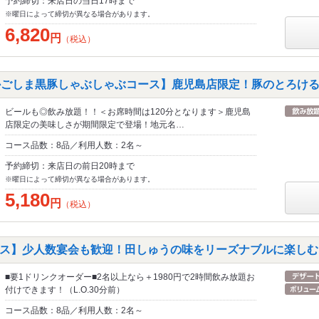
予約締切：来店日の当日17時まで
※曜日によって締切が異なる場合があります。
6,820
円
（税込）
かごしま黒豚しゃぶしゃぶコース】鹿児島店限定！豚のとろけ
ビールも◎飲み放題！！＜お席時間は120分となります＞鹿児島
店限定の美味しさが期間限定で登場！地元名…
コース品数：8品／利用人数：2名～
予約締切：来店日の前日20時まで
※曜日によって締切が異なる場合があります。
5,180
円
（税込）
ス】少人数宴会も歓迎！田しゅうの味をリーズナブルに楽しむ
■要1ドリンクオーダー■2名以上なら＋1980円で2時間飲み放題お
付けできます！（L.O.30分前）
コース品数：8品／利用人数：2名～