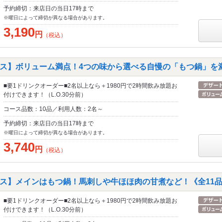
予約締切：来店日の当日17時まで
※曜日によって締切が異なる場合があります。
3,190
円
（税込）
ス】ボリューム満点！4つの味から選べる自慢の「もつ鍋」を満
■要1ドリンクオーダー■2名以上なら＋1980円で2時間飲み放題お
付けできます！（L.O.30分前）
コース品数：10品／利用人数：2名～
予約締切：来店日の当日17時まで
※曜日によって締切が異なる場合があります。
3,740
円
（税込）
ス】メインはもつ鍋！馬刺しや牛ほほ肉の甘煮など！《全11
■要1ドリンクオーダー■2名以上なら＋1980円で2時間飲み放題お
付けできます！（L.O.30分前）