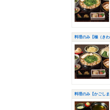
料理のみ【極（きわ
料理のみ【かごしま