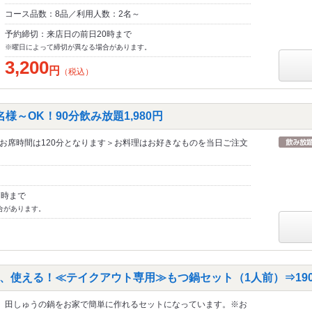
コース品数：8品／利用人数：2名～
予約締切：来店日の前日20時まで
※曜日によって締切が異なる場合があります。
3,200
円
（税込）
様～OK！90分飲み放題1,980円
お席時間は120分となります＞お料理はお好きなものを当日ご注文
7時まで
合があります。
、使える！≪テイクアウト専用≫もつ鍋セット（1人前）⇒190
田しゅうの鍋をお家で簡単に作れるセットになっています。※お