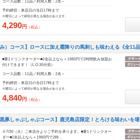
コース品数：11品／利用人数：2名～
予約締切：来店日の当日17時まで
※曜日によって締切が異なる場合があります。
4,290
円
（税込）
み）コース】ロースに加え霜降りの馬刺しも味わえる《全11
■要1ドリンクオーダー■2名以上なら＋1980円で2時間飲み放題お
付けできます！（L.O.30分前）
コース品数：11品／利用人数：2名～
予約締切：来店日の当日17時まで
※曜日によって締切が異なる場合があります。
4,840
円
（税込）
黒豚しゃぶしゃぶコース】鹿児島店限定！とろける味わいを堪
※7/30（火）ご来店分よりご予約を承ります。■要1ドリンクオー
ダー■2名以上なら＋1980円で2時…