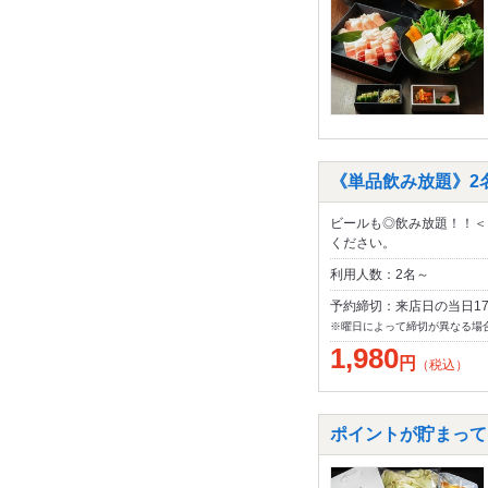
《単品飲み放題》2名
ビールも◎飲み放題！！＜
ください。
利用人数：2名～
予約締切：来店日の当日1
※曜日によって締切が異なる場
1,980
円
（税込）
ポイントが貯まって