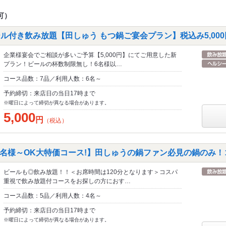
可）
ル付き飲み放題【田しゅう もつ鍋ご宴会プラン】税込み5,00
企業様宴会でご相談が多いご予算【5,000円】にてご用意した新
プラン！ビールの杯数制限無し！6名様以…
コース品数：7品／利用人数：6名～
予約締切：来店日の当日17時まで
※曜日によって締切が異なる場合があります。
5,000
円
（税込）
【4名様～OK大特価コース!】田しゅうの鍋ファン必見の鍋のみ！
ビールも◎飲み放題！！＜お席時間は120分となります＞コスパ
重視で飲み放題付コースをお探しの方におす…
コース品数：5品／利用人数：4名～
予約締切：来店日の当日17時まで
※曜日によって締切が異なる場合があります。