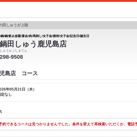
の田しゅうが上陸
鍋/鍋/飲み放題/宴会/肉/馬刺し/女子会/接待/女子会/記念日/誕生日
鍋田しゅう鹿児島店
しゅうかごしまてん
-298-9508
児島店 コース
026年05月21日（木）
指定なし
ス
予約できるコースは見つかりませんでした。条件を変えて再検索いただくか、電話