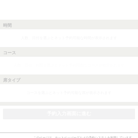
時間
人数、日付を選ぶとネット予約可能な時間が表示されます
コース
人数、日付、時間を選ぶとネット予約可能なコースが表示されます
席タイプ
コースを選ぶとネット予約可能な席が表示されます
予約入力画面に進む
このページは、ホットペッパーグルメの予約システムを利用しています。