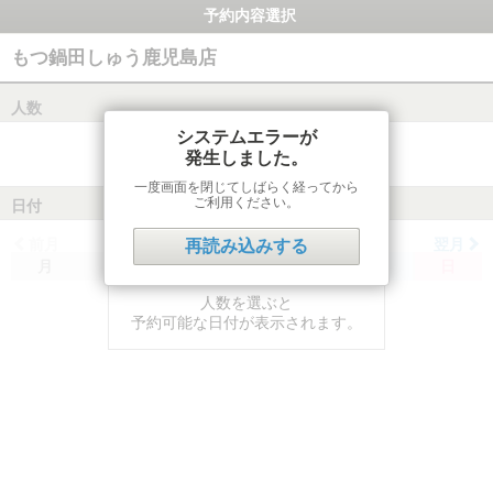
予約内容選択
もつ鍋田しゅう鹿児島店
人数
システムエラーが
発生しました。
一度画面を閉じてしばらく経ってから
ご利用ください。
日付
前月
翌月
再読み込みする
月
火
水
木
金
土
日
人数を選ぶと
予約可能な日付が表示されます。