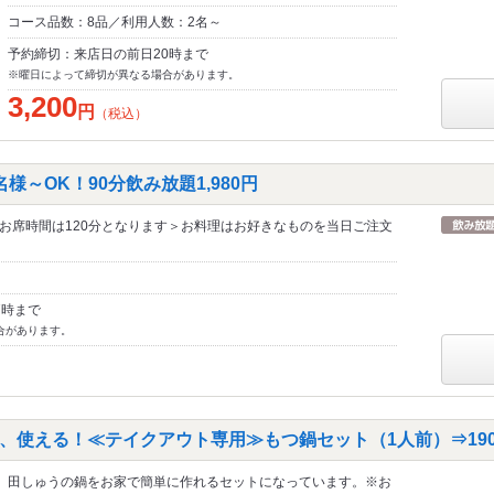
コース品数：8品／利用人数：2名～
予約締切：来店日の前日20時まで
※曜日によって締切が異なる場合があります。
3,200
円
（税込）
様～OK！90分飲み放題1,980円
お席時間は120分となります＞お料理はお好きなものを当日ご注文
7時まで
合があります。
、使える！≪テイクアウト専用≫もつ鍋セット（1人前）⇒190
田しゅうの鍋をお家で簡単に作れるセットになっています。※お