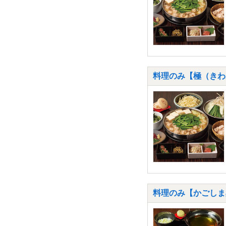
料理のみ【極（きわ
料理のみ【かごしま