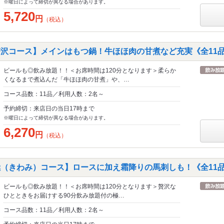
※曜日によって締切が異なる場合があります。
5,720
円
（税込）
贅沢コース】メインはもつ鍋！牛ほほ肉の甘煮など充実《全11
ビールも◎飲み放題！！＜お席時間は120分となります＞柔らか
くなるまで煮込んだ「牛ほほ肉の甘煮」や、…
コース品数：11品／利用人数：2名～
予約締切：来店日の当日17時まで
※曜日によって締切が異なる場合があります。
6,270
円
（税込）
極（きわみ）コース】ロースに加え霜降りの馬刺しも！《全11
ビールも◎飲み放題！！＜お席時間は120分となります＞贅沢な
ひとときをお届けする90分飲み放題付の極…
コース品数：11品／利用人数：2名～