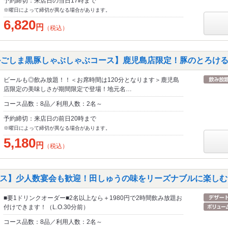
予約締切：来店日の当日17時まで
※曜日によって締切が異なる場合があります。
6,820
円
（税込）
かごしま黒豚しゃぶしゃぶコース】鹿児島店限定！豚のとろけ
ビールも◎飲み放題！！＜お席時間は120分となります＞鹿児島
店限定の美味しさが期間限定で登場！地元名…
コース品数：8品／利用人数：2名～
予約締切：来店日の前日20時まで
※曜日によって締切が異なる場合があります。
5,180
円
（税込）
ス】少人数宴会も歓迎！田しゅうの味をリーズナブルに楽しむ
■要1ドリンクオーダー■2名以上なら＋1980円で2時間飲み放題お
付けできます！（L.O.30分前）
コース品数：8品／利用人数：2名～