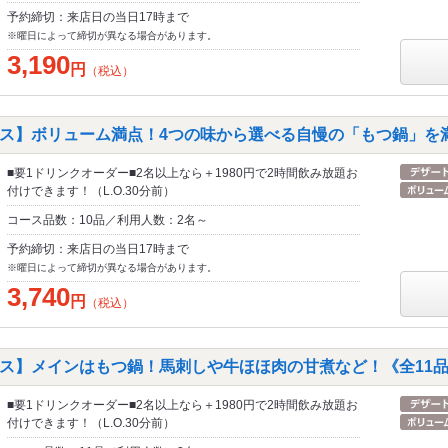
予約締切：来店日の当日17時まで
※曜日によって締切が異なる場合があります。
3,190
円
（税込）
ス】ボリューム満点！4つの味から選べる自慢の「もつ鍋」を満
■要1ドリンクオーダー■2名以上なら＋1980円で2時間飲み放題お
付けできます！（L.O.30分前）
コース品数：10品／利用人数：2名～
予約締切：来店日の当日17時まで
※曜日によって締切が異なる場合があります。
3,740
円
（税込）
ス】メインはもつ鍋！馬刺しや牛ほほ肉の甘煮など！《全11
■要1ドリンクオーダー■2名以上なら＋1980円で2時間飲み放題お
付けできます！（L.O.30分前）