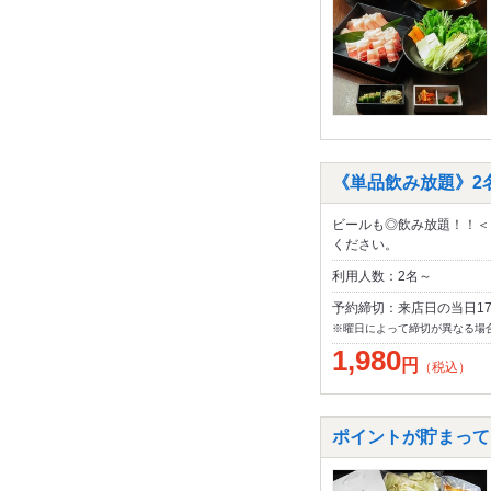
《単品飲み放題》2名
ビールも◎飲み放題！！＜
ください。
利用人数：2名～
予約締切：来店日の当日1
※曜日によって締切が異なる場
1,980
円
（税込）
ポイントが貯まって