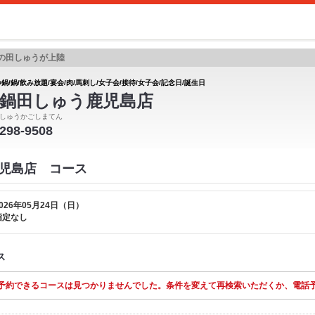
の田しゅうが上陸
鍋/鍋/飲み放題/宴会/肉/馬刺し/女子会/接待/女子会/記念日/誕生日
鍋田しゅう鹿児島店
しゅうかごしまてん
-298-9508
児島店 コース
026年05月24日（日）
指定なし
ス
予約できるコースは見つかりませんでした。条件を変えて再検索いただくか、電話