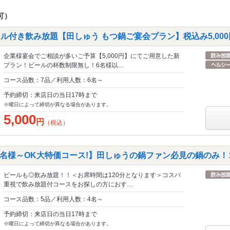
可）
ル付き飲み放題【田しゅう もつ鍋ご宴会プラン】税込み5,00
企業様宴会でご相談が多いご予算【5,000円】にてご用意した新
プラン！ビールの杯数制限無し！6名様以…
コース品数：7品／利用人数：6名～
予約締切：来店日の当日17時まで
※曜日によって締切が異なる場合があります。
5,000
円
（税込）
【4名様～OK大特価コース!】田しゅうの鍋ファン必見の鍋のみ！
ビールも◎飲み放題！！＜お席時間は120分となります＞コスパ
重視で飲み放題付コースをお探しの方におす…
コース品数：5品／利用人数：4名～
予約締切：来店日の当日17時まで
※曜日によって締切が異なる場合があります。