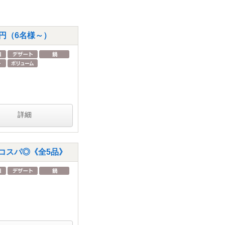
0円（6名様～）
詳細
コスパ◎《全5品》