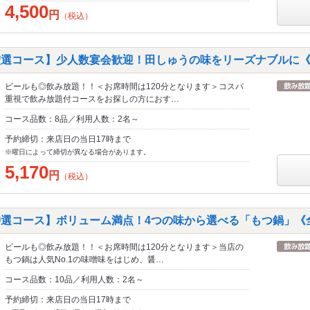
4,500
円
（税込）
厳選コース】少人数宴会歓迎！田しゅうの味をリーズナブルに《
ビールも◎飲み放題！！＜お席時間は120分となります＞コスパ
重視で飲み放題付コースをお探しの方におす…
コース品数：8品／利用人数：2名～
予約締切：来店日の当日17時まで
※曜日によって締切が異なる場合があります。
5,170
円
（税込）
特選コース】ボリューム満点！4つの味から選べる「もつ鍋」《全
ビールも◎飲み放題！！＜お席時間は120分となります＞当店の
もつ鍋は人気No.1の味噌味をはじめ、醤…
コース品数：10品／利用人数：2名～
予約締切：来店日の当日17時まで