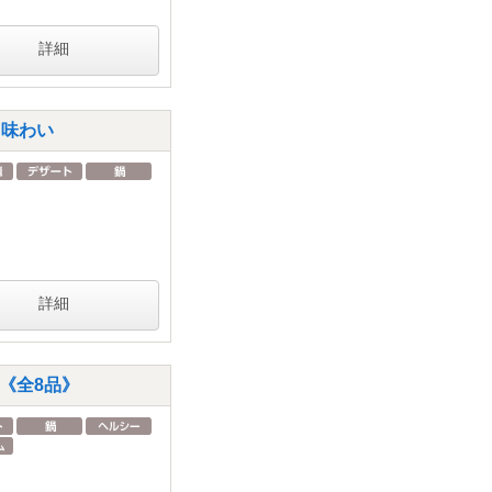
詳細
る味わい
詳細
《全8品》