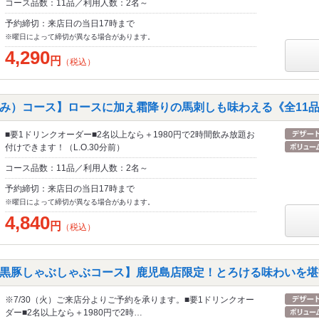
コース品数：11品／利用人数：2名～
予約締切：来店日の当日17時まで
※曜日によって締切が異なる場合があります。
4,290
円
（税込）
み）コース】ロースに加え霜降りの馬刺しも味わえる《全11
■要1ドリンクオーダー■2名以上なら＋1980円で2時間飲み放題お
付けできます！（L.O.30分前）
コース品数：11品／利用人数：2名～
予約締切：来店日の当日17時まで
※曜日によって締切が異なる場合があります。
4,840
円
（税込）
黒豚しゃぶしゃぶコース】鹿児島店限定！とろける味わいを堪
※7/30（火）ご来店分よりご予約を承ります。■要1ドリンクオー
ダー■2名以上なら＋1980円で2時…