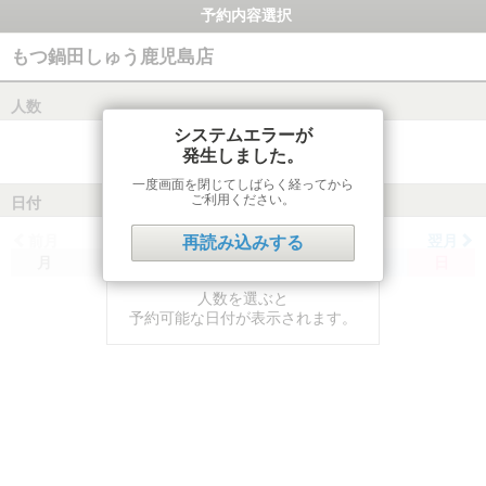
予約内容選択
もつ鍋田しゅう鹿児島店
人数
システムエラーが
発生しました。
一度画面を閉じてしばらく経ってから
ご利用ください。
日付
前月
翌月
再読み込みする
月
火
水
木
金
土
日
人数を選ぶと
予約可能な日付が表示されます。