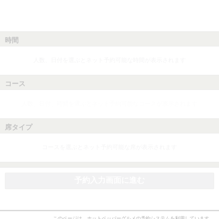
時間
人数、日付を選ぶとネット予約可能な時間が表示されます
コース
人数、日付、時間を選ぶとネット予約可能なコースが表示されます
席タイプ
コースを選ぶとネット予約可能な席が表示されます
予約入力画面に進む
このページは、ホットペッパーグルメの予約システムを利用しています。