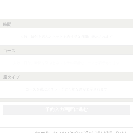
時間
人数、日付を選ぶとネット予約可能な時間が表示されます
コース
人数、日付、時間を選ぶとネット予約可能なコースが表示されます
席タイプ
コースを選ぶとネット予約可能な席が表示されます
予約入力画面に進む
このページは、ホットペッパーグルメの予約システムを利用しています。