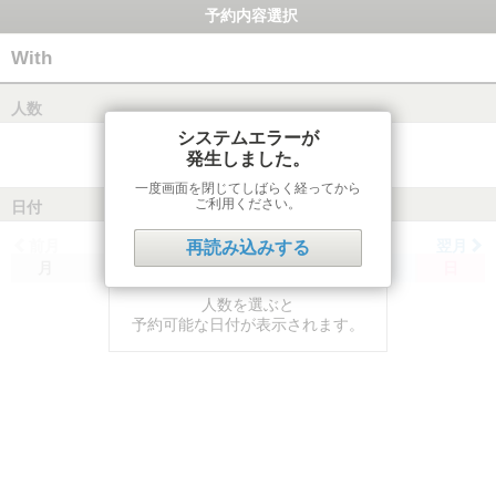
予約内容選択
With
人数
システムエラーが
発生しました。
一度画面を閉じてしばらく経ってから
ご利用ください。
日付
前月
翌月
再読み込みする
月
火
水
木
金
土
日
人数を選ぶと
予約可能な日付が表示されます。