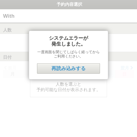
予約内容選択
With
人数
システムエラーが
発生しました。
一度画面を閉じてしばらく経ってから
ご利用ください。
日付
前月
翌月
再読み込みする
月
火
水
木
金
土
日
人数を選ぶと
予約可能な日付が表示されます。