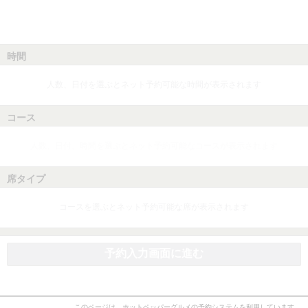
時間
人数、日付を選ぶとネット予約可能な時間が表示されます
コース
人数、日付、時間を選ぶとネット予約可能なコースが表示されます
席タイプ
コースを選ぶとネット予約可能な席が表示されます
予約入力画面に進む
このページは、ホットペッパーグルメの予約システムを利用しています。