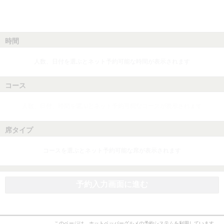
時間
人数、日付を選ぶとネット予約可能な時間が表示されます
コース
人数、日付、時間を選ぶとネット予約可能なコースが表示されます
席タイプ
コースを選ぶとネット予約可能な席が表示されます
予約入力画面に進む
このページは、ホットペッパーグルメの予約システムを利用しています。