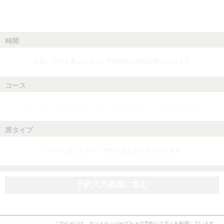
時間
人数、日付を選ぶとネット予約可能な時間が表示されます
コース
人数、日付、時間を選ぶとネット予約可能なコースが表示されます
席タイプ
コースを選ぶとネット予約可能な席が表示されます
予約入力画面に進む
このページは、ホットペッパーグルメの予約システムを利用しています。