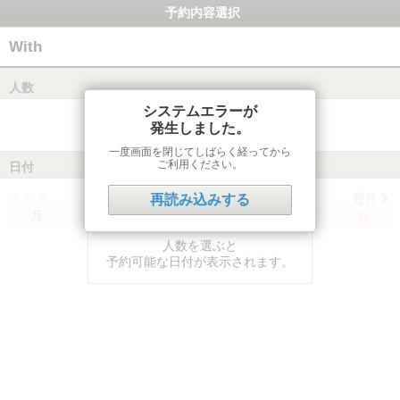
予約内容選択
With
人数
システムエラーが
発生しました。
一度画面を閉じてしばらく経ってから
ご利用ください。
日付
前月
翌月
再読み込みする
月
火
水
木
金
土
日
人数を選ぶと
予約可能な日付が表示されます。