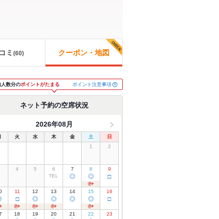
コミ
クーポン・地図
(
60
)
ポイント注意事項
約人数分の
ポイントがたまる
ネット予約の空席状況
2026年08月
月
火
水
木
金
土
日
1
2
3
4
5
6
7
8
9
TEL
◎
◎
□
0
11
12
13
14
15
16
◎
□
◎
◎
◎
◎
□
7
18
19
20
21
22
23