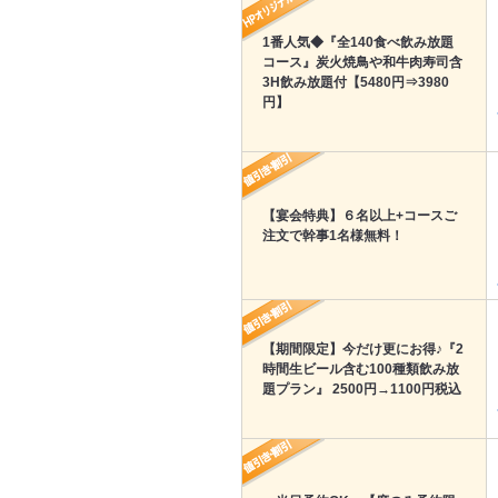
1番人気◆『全140食べ飲み放題
コース』炭火焼鳥や和牛肉寿司含
3H飲み放題付【5480円⇒3980
円】
【宴会特典】６名以上+コースご
注文で幹事1名様無料！
【期間限定】今だけ更にお得♪『2
時間生ビール含む100種類飲み放
題プラン』 2500円→1100円税込