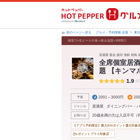
前のページへ戻る
グルメ・予約情報 全国
東
個室◎×生ビール付食べ飲み放題×3時間◎
居酒屋 宴会 接待 海鮮 焼鳥 
全席個室居酒
題 【キンマ
1.9
口
2001～3000円
20
予算
居酒屋
ダイニングバー・
ジャンル
20歳未満の方は入店不可（
お知らせ
【アプリ予約限定】最大800ポイント還元対象
ポイントプラス対象店