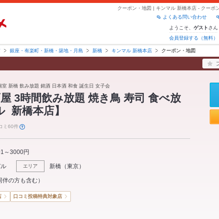
クーポン・地図 | キンマル 新橋本店 - ク
よくある問い合わせ
ようこそ、
さん
ゲスト
会員登録する（無料）
京
銀座・有楽町・新橋・築地・月島
新橋
キンマル 新橋本店
クーポン・地図
個室 新橋 飲み放題 銘酒 日本酒 和食 誕生日 女子会
屋 3時間飲み放題 焼き鳥 寿司 食べ放
ル 新橋本店】
コミ60件
01～3000円
バル
新橋
（
東京
）
エリア
同伴の方も含む）
店
口コミ投稿特典対象店