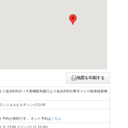
地図を印刷する
り徒歩約6分/ＪＲ新橋駅烏森口より徒歩約8分/東京メトロ銀座線新橋
ランシエルビルディング13 4F
ト予約が便利です。 ネット予約は
こちら
.O. 23:00 ドリンクL.O. 23:30）