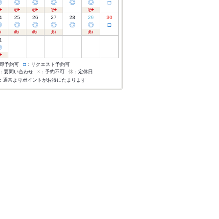
◎
◎
◎
◎
◎
◎
□
4
25
26
27
28
29
30
◎
◎
◎
◎
◎
◎
□
1
◎
即予約可
□
：リクエスト予約可
：要問い合わせ
×
：予約不可
休
：定休日
：通常よりポイントがお得にたまります