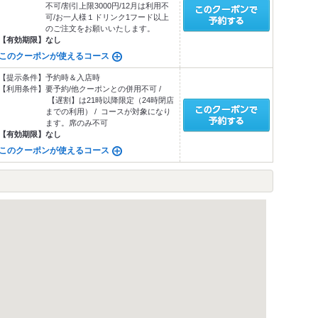
不可/割引上限3000円/12月は利用不
可/お一人様１ドリンク1フード以上
のご注文をお願いいたします。
【有効期限】
なし
このクーポンが使えるコース
【提示条件】
予約時＆入店時
【利用条件】
要予約/他クーポンとの併用不可 /
【遅割】は21時以降限定（24時閉店
までの利用） / コースが対象になり
ます。席のみ不可
【有効期限】
なし
このクーポンが使えるコース