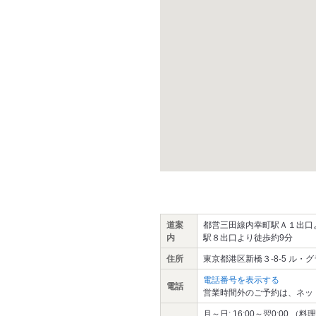
道案
都営三田線内幸町駅Ａ１出口よ
内
駅８出口より徒歩約9分
住所
東京都港区新橋３-8-5 ル・グ
電話番号を表示する
電話
営業時間外のご予約は、ネッ
月～日: 16:00～翌0:00 （料理L