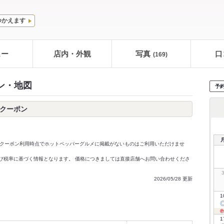
つかえます
ュー
店内・外観
写真
口
(169)
ン・地図
予
ークーポン
クーポン利用時点でホットペッパーグルメに掲載がないものはご利用いただけませ
価格及び税率に基づく情報となります。 価格につきましては直接店舗へお問い合わせくださ
2026/05/28 更新
1
1