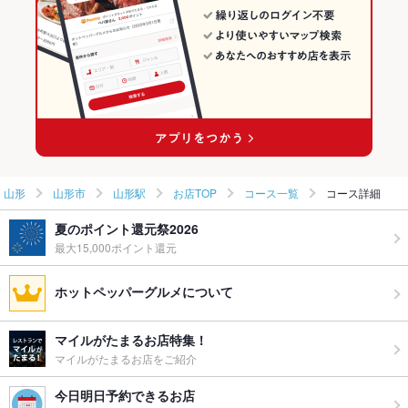
山形市 × 韓国料理全般
山形 × 韓国料理
山形駅の焼肉・ホルモンランキング
羽前千歳駅 × 韓国料理
山形 × 韓国料理全般
羽前千歳駅 × 韓国料理全般
山形
山形市
山形駅
お店TOP
コース一覧
コース詳細
夏のポイント還元祭2026
最大15,000ポイント還元
ホットペッパーグルメについて
マイルがたまるお店特集！
マイルがたまるお店をご紹介
今日明日予約できるお店