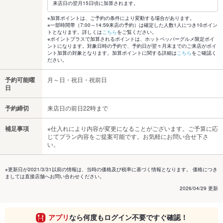
来店日の翌月15日頃に加算されます。
※加算ポイントは、ご予約の条件により変動する場合があります。
※一部時間帯（7:00～14:59来店の予約）は確定した人数1人につき10ポイン
トとなります。詳しくは
こちら
をご覧ください。
※ポイントプラスで加算されるポイントは、ホットペッパーグルメ限定ポイ
ントになります。対象日時の予約で、予約日が翌々月末までのご来店がポイ
ント加算の対象となります。加算ポイントに関する詳細は
こちら
をご確認く
ださい。
予約可能曜
月～日・祝日・祝前日
日
予約締切
来店日の前日22時まで
補足事項
※仕入れにより内容が変更になることがございます。ご予算に応
じてプラン内容をご提案可能です。お気軽にお問い合せ下さ
い。
※更新日が2021/3/31以前の情報は、当時の価格及び税率に基づく情報となります。 価格につき
ましては直接店舗へお問い合わせください。
2026/04/29 更新
アプリ
なら何度もログイン不要ですぐ確認！