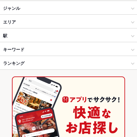
ジャンル
焼肉・ホルモン
エリア
焼肉
山形駅
駅
山形市 × 焼肉・ホルモン
山形駅 × 焼肉・ホルモン
羽前千歳駅
キーワード
山形市 × 焼肉
山形駅 × 焼肉
楯山駅
ランキング
塩辛
炉ばた焼き・炙り焼き
にんにく料理
ソーセージ
レバー
リゾット
杏仁豆腐
牛タン
熟成肉
ビビンバ
石焼きビビンバ
冷麺
デザート
羽前千歳駅 × 焼肉・ホルモン
山形駅 × 韓国料理
山形のグルメランキング
羽前千歳駅 × 焼肉
山形駅 × 韓国料理全般
山形の焼肉・ホルモンランキング
韓国料理
山形
山形市のグルメランキング
韓国料理全般
山形 × 焼肉・ホルモン
山形市の焼肉・ホルモンランキング
山形市 × 韓国料理
山形 × 焼肉
山形駅のグルメランキング