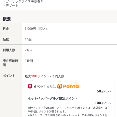
・ガーリックライス海苔巻き
・デザート
概要
料金
6,000円（税込）
品数
14品
利用人数
2名～
滞在可能時
2時間
間
ポイント
150
最大
ポイント×予約人数
または
50
ポイント
ホットペッパーグルメ限定ポイント
100
ポイント
※dポイント・Pontaポイント・リクルートポイントは、来店日から6～
10日後にポイント加算されます。
※ポイントプラスで加算されるホットペッパーグルメ限定ポイントは、