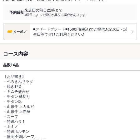
来店日の前日22時まで
予約締切
※曜日によって締切が異なる場合があります。
■デザートプレート■1500円(税込)でご提供♪ 記念日・誕
クーポン
生日等でぜひご利用ください♪
コース内容
品数
14品
【お品書き】
・べろきんサラダ
・焼き野菜
・キムチ盛合せ
・牛タン 薄切り
・牛タン塩
・山形牛 上カルビ
・山形牛 上赤身
・スープ
・特選ハラミ
・上ミノ
・特選ホルモン
・盛岡冷麺(ハーフ)