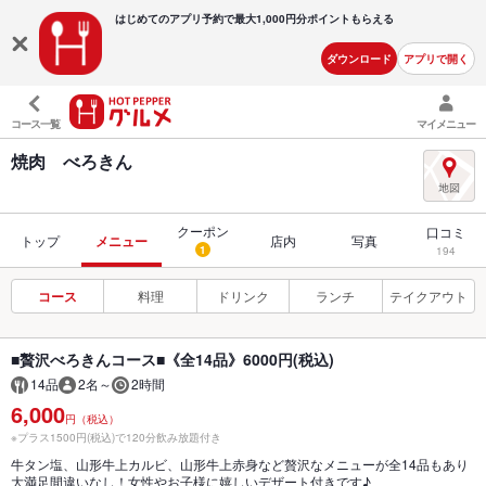
はじめてのアプリ予約で最大
1,000円分ポイントもらえる
ダウンロード
アプリで開く
コース一覧
マイメニュー
焼肉 べろきん
クーポン
口コミ
トップ
メニュー
店内
写真
1
194
コース
料理
ドリンク
ランチ
テイクアウト
■贅沢べろきんコース■《全14品》6000円(税込)
14品
2名～
2時間
6,000
円（税込）
※プラス1500円(税込)で120分飲み放題付き
牛タン塩、山形牛上カルビ、山形牛上赤身など贅沢なメニューが全14品もあり
大満足間違いなし！女性やお子様に嬉しいデザート付きです♪