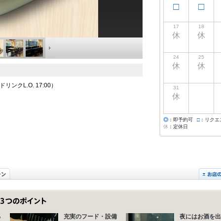
□
□
17
18
休
休
24
25
休
休
 ドリンクL.O. 17:00）
31
休
◎
：即予約可
□
：リクエ
休
：定休日
る
充実のフード・設備
夜にはお酒を出