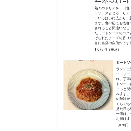
チーズたっぷりミート
熱々のドリアを一口食
トソースととろーりチ
口いっぱいに広がり、
ます。食べ応えも抜群
されること間違いなし
たミートソースのコク
げられたチーズの香り
さに当店の自信作です
1,078円（税込）
ミートソ
ランチに
ートソー
れ。丁寧
トソース
ゅっと凝
みます。
の酸味が
くらでも
見た目も
一皿は、
お届けす
1,078