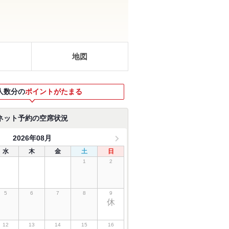
地図
人数分の
ポイントがたまる
ネット予約の空席状況
2026年08月
水
木
金
土
日
1
2
5
6
7
8
9
休
12
13
14
15
16