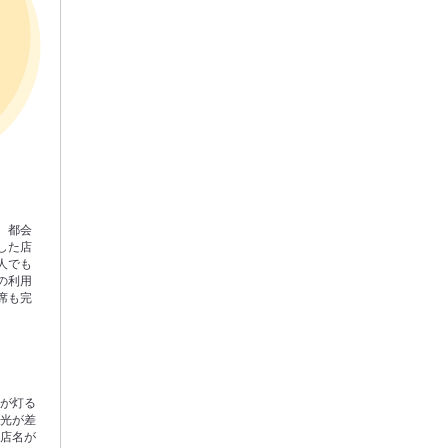
、都会
した店
人でも
の利用
席も完
明が灯る
な光が差
る店名が