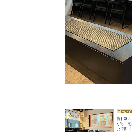
隠れ家の
がら、開
た空間で