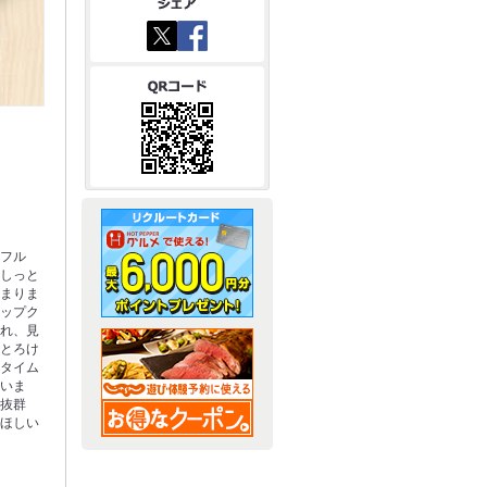
ッフル
はしっと
たまりま
イップク
られ、見
でとろけ
ェタイム
誘いま
も抜群
てほしい