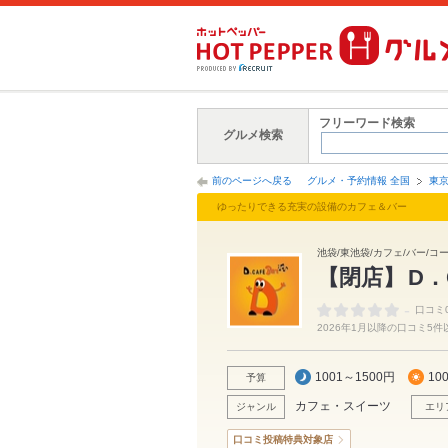
フリーワード検索
グルメ検索
前のページへ戻る
グルメ・予約情報 全国
東
ゆったりできる充実の設備のカフェ＆バー
池袋/東池袋/カフェ/バー/コ
【閉店】
D．
-
口コミ
2026年1月以降の口コミ5
1001～1500円
10
予算
カフェ・スイーツ
ジャンル
エリ
口コミ投稿特典対象店