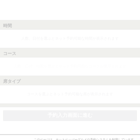
時間
人数、日付を選ぶとネット予約可能な時間が表示されます
コース
人数、日付、時間を選ぶとネット予約可能なコースが表示されます
席タイプ
コースを選ぶとネット予約可能な席が表示されます
予約入力画面に進む
このページは、ホットペッパーグルメの予約システムを利用しています。