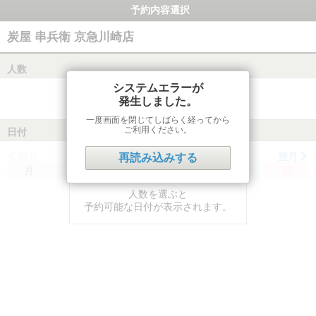
予約内容選択
炭屋 串兵衛 京急川崎店
人数
システムエラーが
発生しました。
一度画面を閉じてしばらく経ってから
ご利用ください。
日付
前月
翌月
再読み込みする
月
火
水
木
金
土
日
人数を選ぶと
予約可能な日付が表示されます。