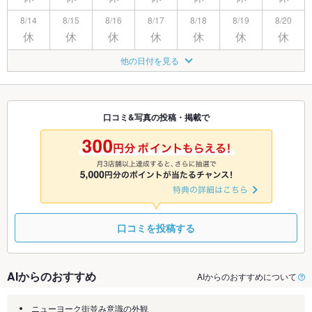
8/14
8/15
8/16
8/17
8/18
8/19
8/20
休
休
休
休
休
休
休
8/21
8/22
8/23
8/24
8/25
8/26
8/27
他の日付を見る
休
休
休
休
休
休
休
8/28
8/29
8/30
8/31
9/1
9/2
9/3
休
休
休
休
休
休
休
口コミ&写真の投稿・掲載で
9/4
9/5
9/6
9/7
9/8
9/9
9/10
休
休
休
休
休
休
休
口コミを投稿する
AIからのおすすめ
AIからのおすすめについて
ニューヨーク街並み意識の外観