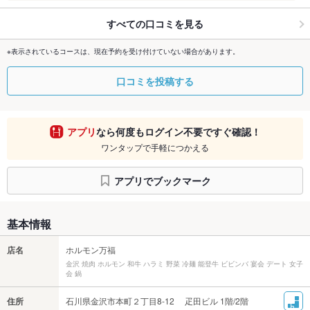
すべての口コミを見る
※表示されているコースは、現在予約を受け付けていない場合があります。
口コミを投稿する
アプリ
なら何度もログイン不要ですぐ確認！
ワンタップで手軽につかえる
アプリでブックマーク
基本情報
店名
ホルモン万福
金沢 焼肉 ホルモン 和牛 ハラミ 野菜 冷麺 能登牛 ビビンバ 宴会 デート 女子
会 鍋
住所
石川県金沢市本町２丁目8-12 疋田ビル 1階/2階