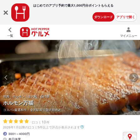
はじめてのアプリ予約で最大
1,000円分ポイントもらえる
ダウンロード
アプリで開く
一覧
マイメニュー
焼肉・ホルモン | 金沢駅 | 石川県
ホルモン万福
コスパ×厳選和牛！金沢駅前で贅沢焼肉♪
-
10
口コミ
件
2026年1月以降の口コミ5件以上で評点が表示されます
3001～4000円
本日休業