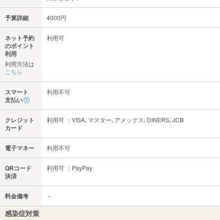
予算詳細
4000円
ネット予約
利用可
のポイント
利用
利用方法は
こちら
スマート
利用不可
支払い
クレジット
利用可 ：VISA､マスター､アメックス､DINERS､JCB
カード
電子マネー
利用不可
QRコード
利用可 ：PayPay
決済
料金備考
－
感染症対策