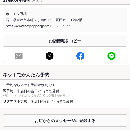
禁煙・喫煙
全席喫煙可
※喫煙の場合、加熱式たばこ限定です。
ホルモン万福
石川県金沢市本町２丁目8-12 疋田ビル 1階/2階
喫煙専用室
なし
https://www.hotpepper.jp/strJ003763151/
※2020年4月1日～受動喫煙対策に関する法律が施行されています。正しい情報はお店へお問い
合わせください。
お店情報をコピー
お席
総席数
72席(～40名)
最大宴会収
40人(1F40名/2F30名)
容人数
ネットでかんたん予約
個室
なし
ご予約ならネット予約が便利です。
即予約
：来店日の当日21時まで受付
※曜日、コースによって締切が異なる場合があります。
座敷
なし
リクエスト予約
：来店日の前日17時まで受付
掘りごたつ
なし
カウンター
なし
お店からのメッセージに登録する