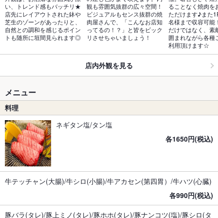
い、トレンド感もバッチリ★
観も雰囲気抜群の広々空間！
ることなく焼肉を
店先にレイアウトされた鉢や
ビジュアルもセンス抜群の焼
ただけます♪また1F
芝生のゾーンがあったりと、
肉屋さんで、「こんなお店知
名様まで収容可能
自然との調和を感じるポイン
ってるの！？」と皆をビック
だけではなく、素
トも随所に垣間見られます◎
リさせちゃいましょう！
囲まれながら各種
利用頂けます☆
店内外観を見る
メニュー
料理
ネギタン塩/タン塩
各1650円(税込)
牛テッチャン(大腸)/牛シロ(小腸)/牛アカセン(第四胃）/牛ハツ(心臓)
各990円(税込)
豚バラ(タレ)/豚上ミノ(タレ)/豚ホホ(タレ)/豚ナンコツ(塩)/豚シロ(タ