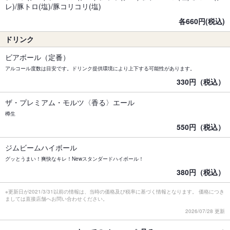
レ)/豚トロ(塩)/豚コリコリ(塩)
各660円(税込)
ドリンク
ビアボール（定番）
アルコール度数は目安です。ドリンク提供環境により上下する可能性があります。
330円（税込）
ザ・プレミアム・モルツ〈香る〉エール
樽生
550円（税込）
ジムビームハイボール
グッとうまい！爽快なキレ！Newスタンダードハイボール！
380円（税込）
※更新日が2021/3/31以前の情報は、当時の価格及び税率に基づく情報となります。 価格につき
ましては直接店舗へお問い合わせください。
2026/07/28 更新