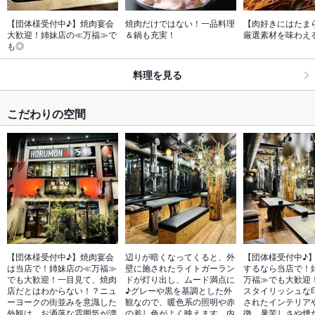
【団体様受付中♪】焼肉宴会
焼肉だけではない！一品料理
【肉好きにはたま
大歓迎！姉妹店の≪万福≫で
＆鍋も充実！
厳選素材を味わえ
も◎
料理を見る
こだわりの空間
【団体様受付中♪】焼肉宴会
辺りが暗くなってくると、外
【団体様受付中♪
は当店で！姉妹店の≪万福≫
壁に施されたライトガーラン
するなら当店で！
でも大歓迎！一目見て、焼肉
ドが灯り出し、ムード満点に
万福≫でも大歓迎
店だとはわからない！？ニュ
♪グレーや黒を基調とした外
スタイリッシュな
ーヨークの街並みを意識した
観なので、暖色系の照明や赤
されたインテリア
外観は、お洒落な雰囲気が漂
の差し色がよく映えます。内
徴。暑苦しさや煙