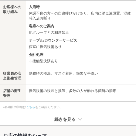
お客様への
入店時
取り組み
体調不良の方への自粛呼びかけあり、店内に消毒液設置、混雑
時入店お断り
客席へのご案内
他グループとの相席禁止
テーブル/カウンターサービス
個室に換気設備あり
会計処理
非接触型決済あり
従業員の安
勤務時の検温、マスク着用、頻繁な手洗い
全衛生管理
店舗の衛生
換気設備の設置と換気、多数の人が触れる箇所の消毒
管理
※各項目の詳細は
こちら
をご確認ください。
続きを見る
たばこ
お店の情報をシェア