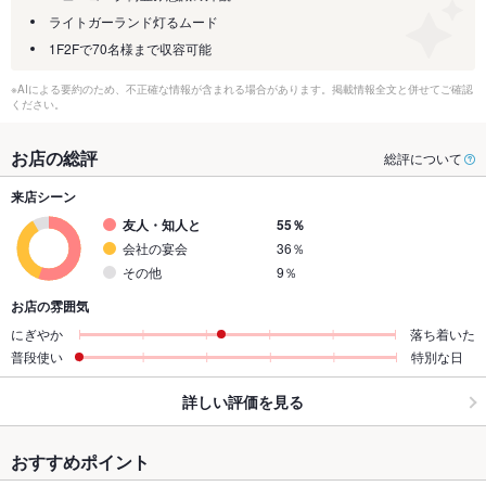
ライトガーランド灯るムード
1F2Fで70名様まで収容可能
※AIによる要約のため、不正確な情報が含まれる場合があります。掲載情報全文と併せてご確認
ください。
お店の総評
総評について
来店シーン
友人・知人と
55％
会社の宴会
36％
その他
9％
お店の雰囲気
にぎやか
落ち着いた
普段使い
特別な日
詳しい評価を見る
おすすめポイント