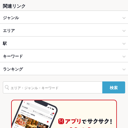
ソファー
なし
関連リンク
テラス席
なし
ジャンル
貸切
貸切可
焼肉・ホルモン
エリア
設備
焼肉
金沢駅
駅
Wi-Fi
あり
肉料理全般
金沢駅 × 焼肉・ホルモン
金沢駅
キーワード
バリアフリ
なし
ー
金沢(金沢駅･近江町･ひがし茶屋) × 焼肉・ホルモン
金沢駅 × 焼肉
北鉄金沢駅
ランキング
モツ煮込み
カキ料理・オイスター
刺身
ローストビーフ
ウインナー
駐車場
なし
牛すじ
地鶏
鶏皮
ビビンバ
石焼きビビンバ
冷麺
パフェ
金沢(金沢駅･近江町･ひがし茶屋) × 焼肉
金沢駅 × 肉料理全般
石川のグルメランキング
その他設備
－
検索
もつカレー
金沢(金沢駅･近江町･ひがし茶屋) × 肉料理全般
石川
石川の焼肉・ホルモンランキング
その他
飲み放題
あり ：コースご利用の場合のみ
北鉄金沢駅 × 焼肉・ホルモン
石川 × 焼肉・ホルモン
金沢(金沢駅･近江町･ひがし茶屋)のグルメランキング
食べ放題
なし
北鉄金沢駅 × 焼肉
石川 × 焼肉
金沢(金沢駅･近江町･ひがし茶屋)の焼肉・ホルモンランキング