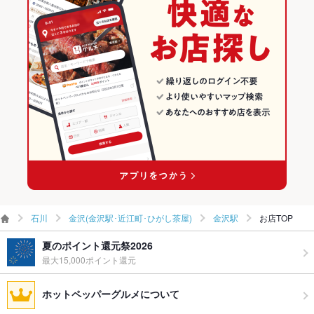
お子様連れ
お子様連れ歓迎
北鉄金沢駅 × 肉料理全般
石川 × 肉料理全般
金沢駅のグルメランキング
ウェディン
－
金沢駅の焼肉・ホルモンランキング
グパーティ
ー二次会
備考
－
石川
金沢(金沢駅･近江町･ひがし茶屋)
金沢駅
お店TOP
夏のポイント還元祭2026
最大15,000ポイント還元
ホットペッパーグルメについて