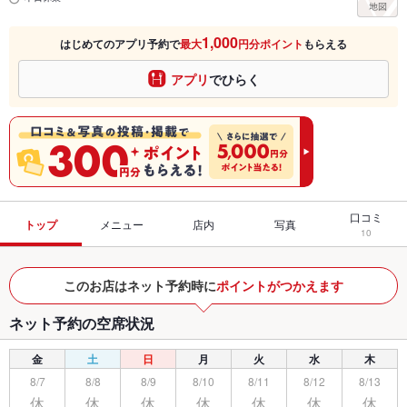
1,000
はじめてのアプリ予約で
最大
円分ポイント
もらえる
アプリ
でひらく
口コミ
トップ
メニュー
店内
写真
10
このお店はネット予約時に
ポイントがつかえます
ネット予約の空席状況
金
土
日
月
火
水
木
8/7
8/8
8/9
8/10
8/11
8/12
8/13
休
休
休
休
休
休
休