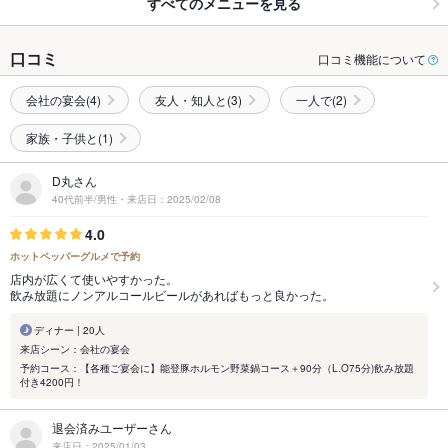
すべてのメニューを見る
口コミ
口コミ機能について
会社の宴会(4)
友人・知人と(3)
一人で(2)
家族・子供と(1)
D丸さん
40代前半/男性・来店日：2025/02/08
4.0
ホットペッパーグルメで予約
店内が広くて使いやすかった。
飲み放題にノンアルコールビールがあればもっと良かった。
ディナー | 20人
来店シーン：会社の宴会
予約コース：【各種ご宴会に】能登豚ホルモン野菜鍋コース＋90分（L.O75分)飲み放題
付き4200円！
退会済みユーザーさん
来店日：2025/01/03