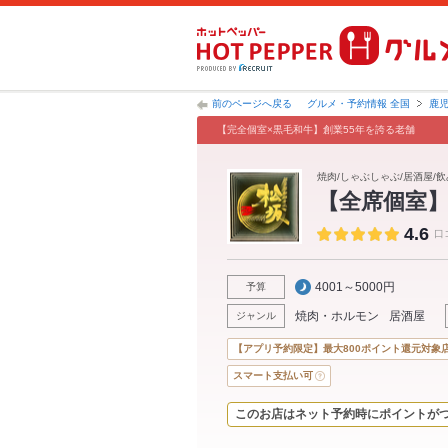
前のページへ戻る
グルメ・予約情報 全国
鹿
【完全個室×黒毛和牛】創業55年を誇る老舗
焼肉/しゃぶしゃぶ/居酒屋/飲
【全席個室】
4.6
口
4001～5000円
予算
焼肉・ホルモン
居酒屋
ジャンル
【アプリ予約限定】最大800ポイント還元対象
スマート支払い可
このお店はネット予約時にポイントが