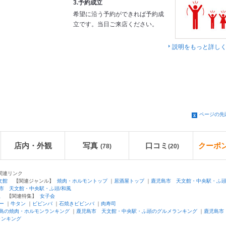
3.予約成立
希望に沿う予約ができれば予約成
立です。当日ご来店ください。
説明をもっと詳し
ページの先
店内・外観
写真
口コミ
クーポ
(78)
(
20
)
の関連リンク
文館
【関連ジャンル】
焼肉・ホルモントップ
｜
居酒屋トップ
｜
鹿児島市 天文館・中央駅・ふ頭
市 天文館・中央駅・ふ頭/和風
駅
【関連特集】
女子会
ー
｜
牛タン
｜
ビビンバ
｜
石焼きビビンバ
｜
肉寿司
島の焼肉・ホルモンランキング
｜
鹿児島市 天文館・中央駅・ふ頭のグルメランキング
｜
鹿児島市
ランキング