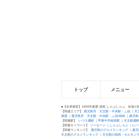
トップ
メニュー
■【全席個室】1969年創業 焼肉 しゃぶしゃぶ 松坂
【関連エリア】
鹿児島市 天文館・中央駅・ふ頭
｜
天
酒屋
｜
鹿児島市 天文館・中央駅・ふ頭/焼肉
｜
鹿児島
【関連駅】
いづろ通駅
｜
甲東中学校前駅
｜
天文館通
【関連キーワード】
ソーセージ
｜
しゃぶしゃぶ
｜
レバ
【関連ランキング】
鹿児島のグルメランキング
｜
鹿児
天文館のグルメランキング
｜
天文館の焼肉・ホルモン