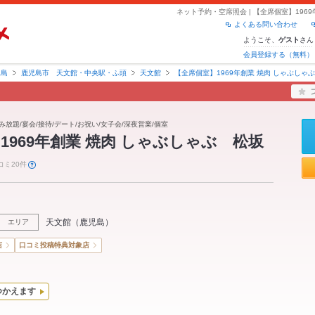
よくある問い合わせ
ようこそ、
さん
ゲスト
会員登録する（無料）
児島
鹿児島市 天文館・中央駅・ふ頭
天文館
【全席個室】1969年創業 焼肉 しゃぶしゃ
み放題/宴会/接待/デート/お祝い/女子会/深夜営業/個室
1969年創業 焼肉 しゃぶしゃぶ 松坂
コミ20件
天文館
（
鹿児島
）
エリア
店
口コミ投稿特典対象店
つかえます