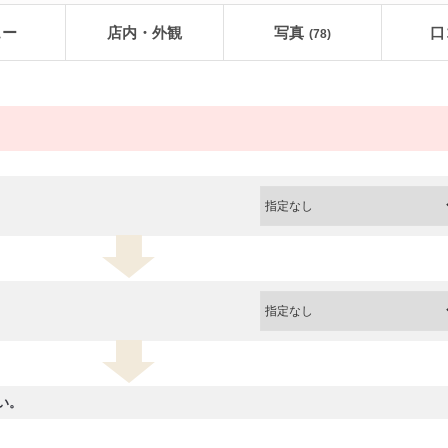
ュー
店内・外観
写真
口
(78)
い。