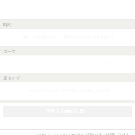
時間
人数、日付を選ぶとネット予約可能な時間が表示されます
コース
人数、日付、時間を選ぶとネット予約可能なコースが表示されます
席タイプ
コースを選ぶとネット予約可能な席が表示されます
予約入力画面に進む
このページは、ホットペッパーグルメの予約システムを利用しています。