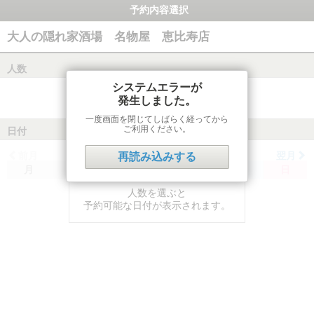
予約内容選択
大人の隠れ家酒場 名物屋 恵比寿店
人数
システムエラーが
発生しました。
一度画面を閉じてしばらく経ってから
ご利用ください。
日付
前月
翌月
再読み込みする
月
火
水
木
金
土
日
人数を選ぶと
予約可能な日付が表示されます。