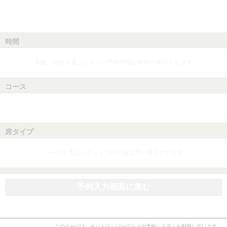
時間
人数、日付を選ぶとネット予約可能な時間が表示されます
コース
人数、日付、時間を選ぶとネット予約可能なコースが表示されます
席タイプ
コースを選ぶとネット予約可能な席が表示されます
予約入力画面に進む
このページは、ホットペッパーグルメの予約システムを利用しています。