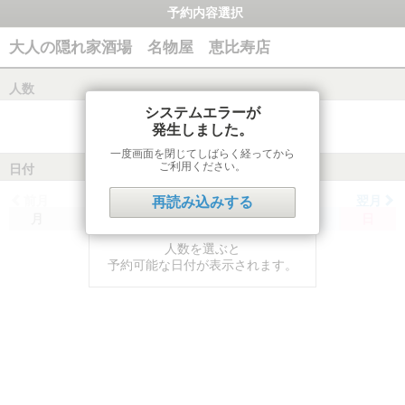
予約内容選択
大人の隠れ家酒場 名物屋 恵比寿店
人数
システムエラーが
発生しました。
一度画面を閉じてしばらく経ってから
ご利用ください。
日付
前月
翌月
再読み込みする
月
火
水
木
金
土
日
人数を選ぶと
予約可能な日付が表示されます。