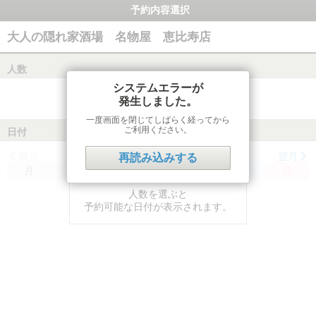
予約内容選択
大人の隠れ家酒場 名物屋 恵比寿店
人数
システムエラーが
発生しました。
一度画面を閉じてしばらく経ってから
ご利用ください。
日付
前月
翌月
再読み込みする
月
火
水
木
金
土
日
人数を選ぶと
予約可能な日付が表示されます。