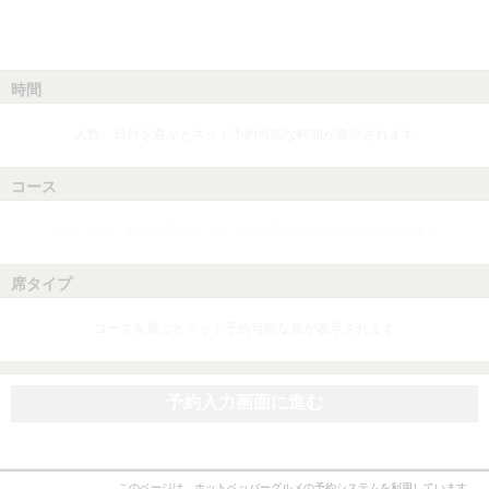
時間
人数、日付を選ぶとネット予約可能な時間が表示されます
コース
人数、日付、時間を選ぶとネット予約可能なコースが表示されます
席タイプ
コースを選ぶとネット予約可能な席が表示されます
予約入力画面に進む
このページは、ホットペッパーグルメの予約システムを利用しています。