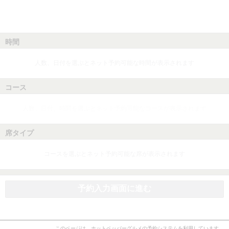
時間
人数、日付を選ぶとネット予約可能な時間が表示されます
コース
人数、日付、時間を選ぶとネット予約可能なコースが表示されます
席タイプ
コースを選ぶとネット予約可能な席が表示されます
予約入力画面に進む
このページは、ホットペッパーグルメの予約システムを利用しています。