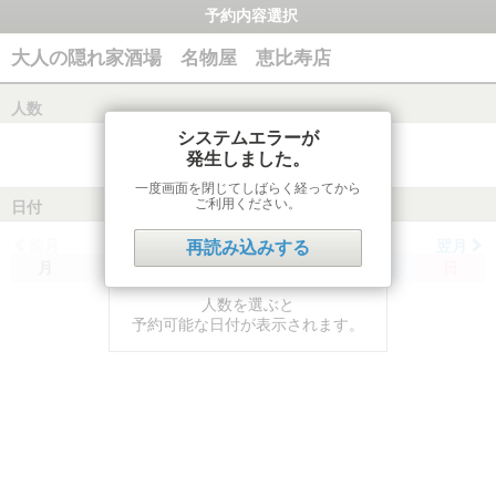
予約内容選択
大人の隠れ家酒場 名物屋 恵比寿店
人数
システムエラーが
発生しました。
一度画面を閉じてしばらく経ってから
ご利用ください。
日付
前月
翌月
再読み込みする
月
火
水
木
金
土
日
人数を選ぶと
予約可能な日付が表示されます。