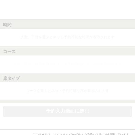
時間
人数、日付を選ぶとネット予約可能な時間が表示されます
コース
人数、日付、時間を選ぶとネット予約可能なコースが表示されます
席タイプ
コースを選ぶとネット予約可能な席が表示されます
予約入力画面に進む
このページは、ホットペッパーグルメの予約システムを利用しています。