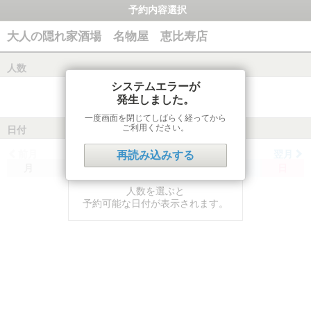
予約内容選択
大人の隠れ家酒場 名物屋 恵比寿店
人数
システムエラーが
発生しました。
一度画面を閉じてしばらく経ってから
ご利用ください。
日付
前月
翌月
再読み込みする
月
火
水
木
金
土
日
人数を選ぶと
予約可能な日付が表示されます。