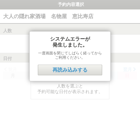
予約内容選択
大人の隠れ家酒場 名物屋 恵比寿店
人数
システムエラーが
発生しました。
一度画面を閉じてしばらく経ってから
ご利用ください。
日付
前月
翌月
再読み込みする
月
火
水
木
金
土
日
人数を選ぶと
予約可能な日付が表示されます。