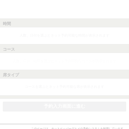
時間
人数、日付を選ぶとネット予約可能な時間が表示されます
コース
人数、日付、時間を選ぶとネット予約可能なコースが表示されます
席タイプ
コースを選ぶとネット予約可能な席が表示されます
予約入力画面に進む
このページは、ホットペッパーグルメの予約システムを利用しています。