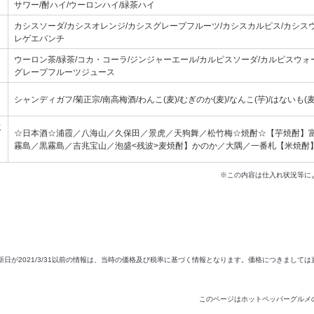
サワー/酎ハイ/ウーロンハイ/緑茶ハイ
カシスソーダ/カシスオレンジ/カシスグレープフルーツ/カシスカルピス/カシスウ
レゲエパンチ
ウーロン茶/緑茶/コカ・コーラ/ジンジャーエール/カルピスソーダ/カルピスウォ
グレープフルーツジュース
シャンディガフ/菊正宗/南高梅酒/わんこ(麦)/むぎのか(麦)/なんこ(芋)/はないも(麦)
飲
☆日本酒☆浦霞／八海山／久保田／景虎／天狗舞／松竹梅☆焼酎☆【芋焼酎】
霧島／黒霧島／吉兆宝山／泡盛<残波>麦焼酎】かのか／大隅／一番札【米焼酎
※この内容は仕入れ状況等に
新日が2021/3/31以前の情報は、当時の価格及び税率に基づく情報となります。価格につきまして
このページはホットペッパーグルメ