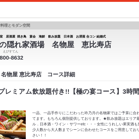
食料理とモダン空間
室 居酒屋 焼き鳥 宴会 海鮮 飲み放題 日本酒 お洒落 合コン 結婚式
の隠れ家酒場 名物屋 恵比寿店
 えびすてん
6800-8632
 名物屋 恵比寿店 コース詳細
プレミアム飲放題付き!!【極の宴コース】3時
一品、一品手作りにこだわった吟乃月の名物家ではご予算に合
てます。もちろん個別提供しております。★飲み放題はエリア
ル．日本酒・ワイン・サワーetc・・・女性にうれしい果実酒
少人数から大人数までシーンに合わせたコースをご用意してお
さい！！