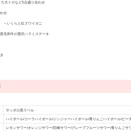
ぐろ大トロなど5点盛り合わせ
わせ
 ～いくらと紅ズワイガニ
黒毛和牛の贅沢ハラミステーキ
き
容
）
サッポロ黒ラベル
ハイボール/コーラハイボール/ジンジャーハイボール/青りんごハイボール/ピー
レモンサワー/オレンジサワー/巨峰サワー/グレープフルーツサワー/青りんごサワ