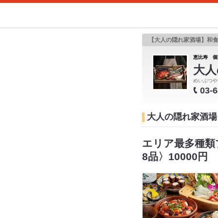
【大人の隠れ家酒場】和
恵比寿 個
大人
めいぶつや
03-
大人の隠れ家酒場
エリア最多種類
8品〉10000円