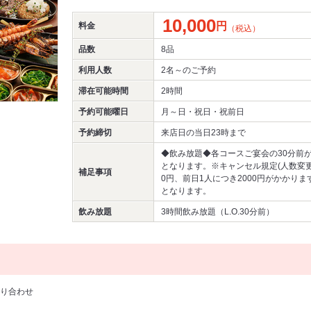
10,000
円
料金
（税込）
品数
8品
利用人数
2名～
のご予約
滞在可能時間
2時間
予約可能曜日
月～日・祝日・祝前日
予約締切
来店日の当日23時まで
◆飲み放題◆各コースご宴会の30分前
となります。※キャンセル規定(人数変更
補足事項
0円、前日1人につき2000円がかかり
となります。
飲み放題
3時間飲み放題（L.O.30分前）
り合わせ