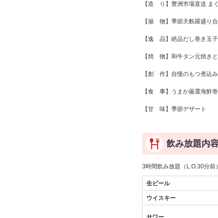
【造 り】豊洲市場直送 ま
【揚 物】季節天麩羅盛り合
【逸 品】絶品だし巻き玉子
【焼 物】和牛タン元焼きと
【創 作】自慢のもつ煮込み
【食 事】うまか厳選海鮮巻
【甘 味】季節デザート
飲み放題内
3時間飲み放題（L.O.30分前
生ビール
ウイスキー
サワー