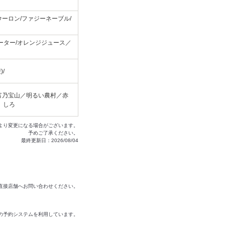
ーロン/ファジーネーブル/
ーター/オレンジジュース／
/
富乃宝山／明るい農村／赤
】しろ
より変更になる場合がございます。
予めご了承ください。
最終更新日：2026/08/04
は直接店舗へお問い合わせください。
の予約システムを利用しています。