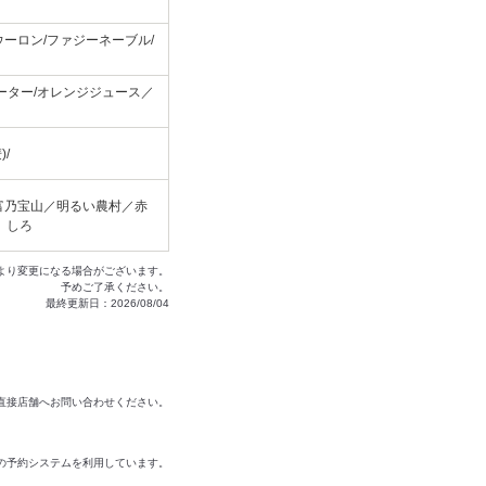
ーロン/ファジーネーブル/
ーター/オレンジジュース／
/
富乃宝山／明るい農村／赤
】しろ
より変更になる場合がございます。
予めご了承ください。
最終更新日：2026/08/04
は直接店舗へお問い合わせください。
の予約システムを利用しています。