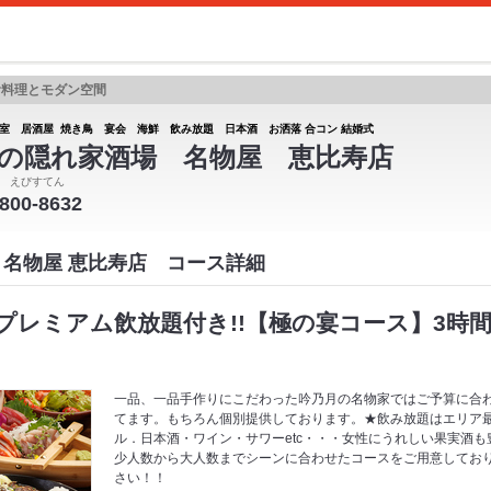
食料理とモダン空間
室 居酒屋 焼き鳥 宴会 海鮮 飲み放題 日本酒 お洒落 合コン 結婚式
の隠れ家酒場 名物屋 恵比寿店
 えびすてん
6800-8632
 名物屋 恵比寿店 コース詳細
プレミアム飲放題付き!!【極の宴コース】3時
一品、一品手作りにこだわった吟乃月の名物家ではご予算に合
てます。もちろん個別提供しております。★飲み放題はエリア
ル．日本酒・ワイン・サワーetc・・・女性にうれしい果実酒
少人数から大人数までシーンに合わせたコースをご用意してお
さい！！