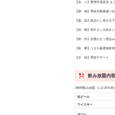
【造 り】豊洲市場直送 ま
【揚 物】季節天麩羅盛り合
【逸 品】絶品だし巻き玉子
【焼 物】和牛タン元焼きと
【創 作】自慢のもつ煮込み
【食 事】うまか厳選海鮮巻
【甘 味】季節デザート
飲み放題内
3時間飲み放題（L.O.30分前
生ビール
ウイスキー
サワー