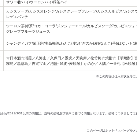
サワー/酎ハイ/ウーロンハイ/緑茶ハイ
カシスソーダ/カシスオレンジ/カシスグレープフルーツ/カシスカルピス/カシスウ
レゲエパンチ
ウーロン茶/緑茶/コカ・コーラ/ジンジャーエール/カルピスソーダ/カルピスウォ
グレープフルーツジュース
シャンディガフ/菊正宗/南高梅酒/わんこ(麦)/むぎのか(麦)/なんこ(芋)/はないも(麦)
飲
☆日本酒☆浦霞／八海山／久保田／景虎／天狗舞／松竹梅☆焼酎☆【芋焼酎】
霧島／黒霧島／吉兆宝山／泡盛<残波>麦焼酎】かのか／大隅／一番札【米焼酎
※この内容は仕入れ状況等に
新日が2021/3/31以前の情報は、当時の価格及び税率に基づく情報となります。価格につきまして
このページはホットペッパーグルメ