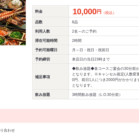
10,000
円
料金
（税込）
品数
8品
利用人数
2名～
のご予約
滞在可能時間
2時間
予約可能曜日
月～日・祝日・祝前日
予約締切
来店日の当日23時まで
◆飲み放題◆各コースご宴会の30分前
となります。※キャンセル規定(人数変更
補足事項
0円、前日1人につき2000円がかかり
となります。
飲み放題
3時間飲み放題（L.O.30分前）
り合わせ