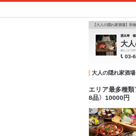
【大人の隠れ家酒場】和
恵比寿 個
大人
めいぶつや
03-
大人の隠れ家酒場
エリア最多種類
8品〉10000円