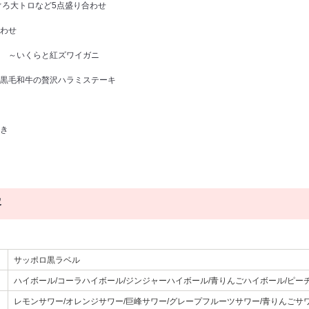
ぐろ大トロなど5点盛り合わせ
わせ
 ～いくらと紅ズワイガニ
黒毛和牛の贅沢ハラミステーキ
き
容
）
サッポロ黒ラベル
ハイボール/コーラハイボール/ジンジャーハイボール/青りんごハイボール/ピー
レモンサワー/オレンジサワー/巨峰サワー/グレープフルーツサワー/青りんごサワ