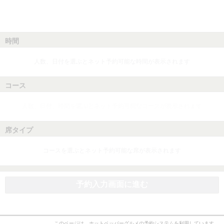
時間
人数、日付を選ぶとネット予約可能な時間が表示されます
コース
人数、日付、時間を選ぶとネット予約可能なコースが表示されます
席タイプ
コースを選ぶとネット予約可能な席が表示されます
予約入力画面に進む
このページは、ホットペッパーグルメの予約システムを利用しています。