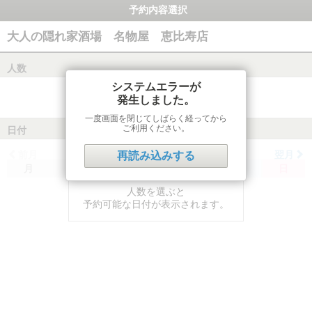
予約内容選択
大人の隠れ家酒場 名物屋 恵比寿店
人数
システムエラーが
発生しました。
一度画面を閉じてしばらく経ってから
ご利用ください。
日付
前月
翌月
再読み込みする
月
火
水
木
金
土
日
人数を選ぶと
予約可能な日付が表示されます。