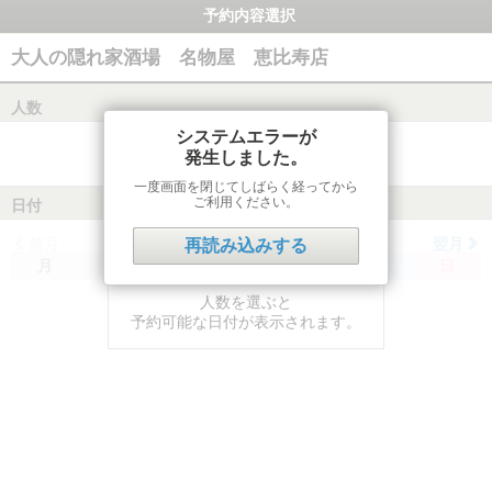
予約内容選択
大人の隠れ家酒場 名物屋 恵比寿店
人数
システムエラーが
発生しました。
一度画面を閉じてしばらく経ってから
ご利用ください。
日付
前月
翌月
再読み込みする
月
火
水
木
金
土
日
人数を選ぶと
予約可能な日付が表示されます。