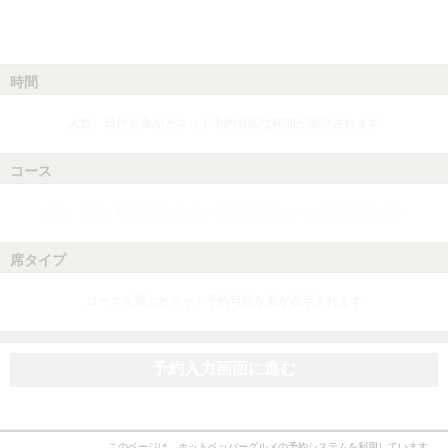
時間
人数、日付を選ぶとネット予約可能な時間が表示されます
コース
人数、日付、時間を選ぶとネット予約可能なコースが表示されます
席タイプ
コースを選ぶとネット予約可能な席が表示されます
予約入力画面に進む
このページは、ホットペッパーグルメの予約システムを利用しています。