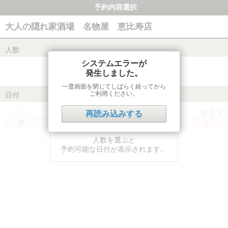
予約内容選択
大人の隠れ家酒場 名物屋 恵比寿店
人数
システムエラーが
発生しました。
一度画面を閉じてしばらく経ってから
ご利用ください。
日付
前月
翌月
再読み込みする
月
火
水
木
金
土
日
人数を選ぶと
予約可能な日付が表示されます。