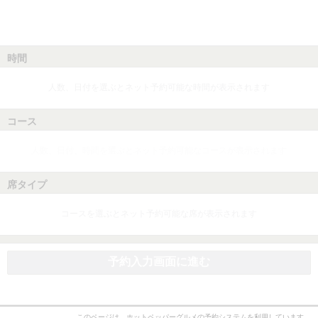
時間
人数、日付を選ぶとネット予約可能な時間が表示されます
コース
人数、日付、時間を選ぶとネット予約可能なコースが表示されます
席タイプ
コースを選ぶとネット予約可能な席が表示されます
予約入力画面に進む
このページは、ホットペッパーグルメの予約システムを利用しています。