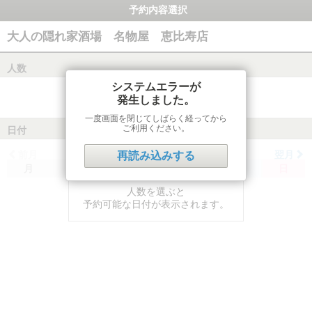
予約内容選択
大人の隠れ家酒場 名物屋 恵比寿店
人数
システムエラーが
発生しました。
一度画面を閉じてしばらく経ってから
ご利用ください。
日付
前月
翌月
再読み込みする
月
火
水
木
金
土
日
人数を選ぶと
予約可能な日付が表示されます。