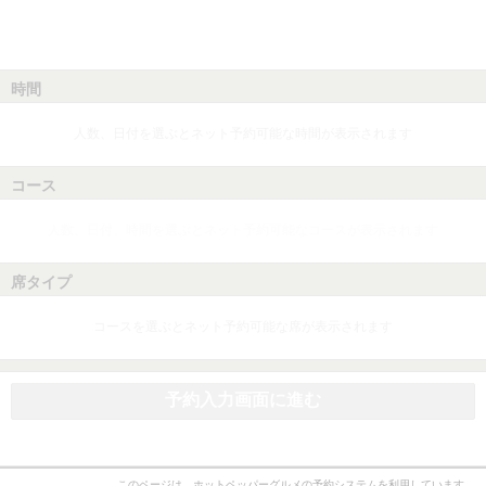
時間
人数、日付を選ぶとネット予約可能な時間が表示されます
コース
人数、日付、時間を選ぶとネット予約可能なコースが表示されます
席タイプ
コースを選ぶとネット予約可能な席が表示されます
予約入力画面に進む
このページは、ホットペッパーグルメの予約システムを利用しています。