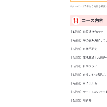
※クーポンは予告なく内容を変更
コース内容
【1品目】前菜盛り合わせ
【2品目】海の恵み海鮮サラ
【3品目】名物手羽先
【4品目】産地直送！お刺身
【5品目】牡蠣フライ
【6品目】自慢のもつ煮込み
【7品目】白子天ぷら
【8品目】サーモンのハラス
【9品目】海鮮丼