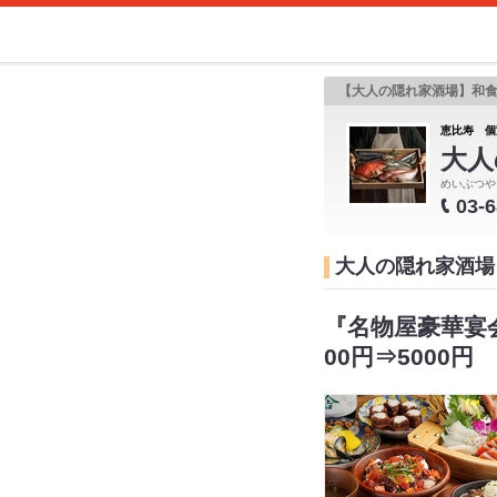
【大人の隠れ家酒場】和
恵比寿 個
大人
めいぶつや
03-
大人の隠れ家酒場
『名物屋豪華宴会
00円⇒5000円