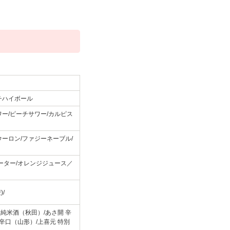
チハイボール
ー/ピーチサワー/カルピス
ーロン/ファジーネーブル/
ーター/オレンジジュース／
/
泉純米酒（秋田）/あさ開 辛
辛口（山形）/上喜元 特別