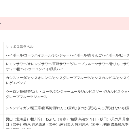
容
）
サッポロ黒ラベル
ハイボール/コーラハイボール/ジンジャーハイボール/青りんごハイボール/ピー
レモンサワー/オレンジサワー/巨峰サワー/グレープフルーツサワー/青りんごサワ
サワー/酎ハイ/ウーロンハイ/緑茶ハイ
カシスソーダ/カシスオレンジ/カシスグレープフルーツ/カシスカルピス/カシスウ
レゲエパンチ
ウーロン茶/緑茶/コカ・コーラ/ジンジャーエール/カルピスソーダ/カルピスウォ
グレープフルーツジュース
シャンディガフ/菊正宗/南高梅酒/わんこ(麦)/むぎのか(麦)/なんこ(芋)/はないも(麦)
男山（北海道）/桃川辛口 ねぶた（青森）/精撰 高清水 辛口（秋田）/天の戸 芳
口（岩手）/堀米 純米原酒（岩手）/南部美人 特別純米（岩手）/初孫 魔斬純米本