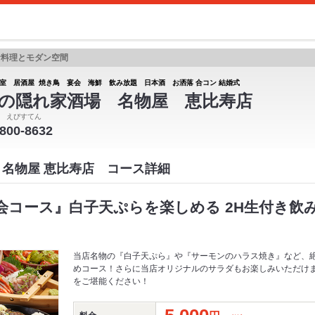
食料理とモダン空間
室 居酒屋 焼き鳥 宴会 海鮮 飲み放題 日本酒 お洒落 合コン 結婚式
の隠れ家酒場 名物屋 恵比寿店
 えびすてん
6800-8632
 名物屋 恵比寿店 コース詳細
コース』白子天ぷらを楽しめる 2H生付き飲み放
当店名物の『白子天ぷら』や『サーモンのハラス焼き』など、
めコース！さらに当店オリジナルのサラダもお楽しみいただけ
をご堪能ください！