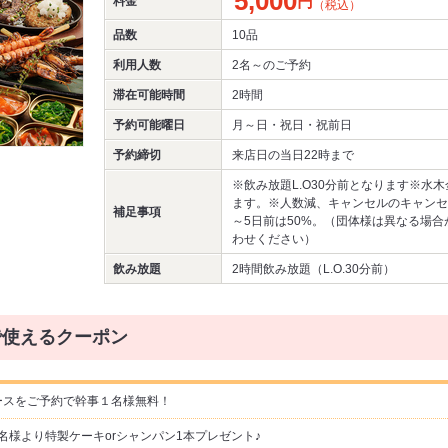
5,000
円
料金
（税込）
品数
10品
利用人数
2名～
のご予約
滞在可能時間
2時間
予約可能曜日
月～日・祝日・祝前日
予約締切
来店日の当日22時まで
※飲み放題L.O30分前となります※水
ます。※人数減、キャンセルのキャンセ
補足事項
～5日前は50%。（団体様は異なる場
わせください）
飲み放題
2時間飲み放題（L.O.30分前）
で使えるクーポン
コースをご予約で幹事１名様無料！
名様より特製ケーキorシャンパン1本プレゼント♪