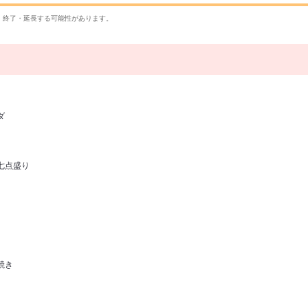
・終了・延長する可能性があります。
ダ
七点盛り
焼き