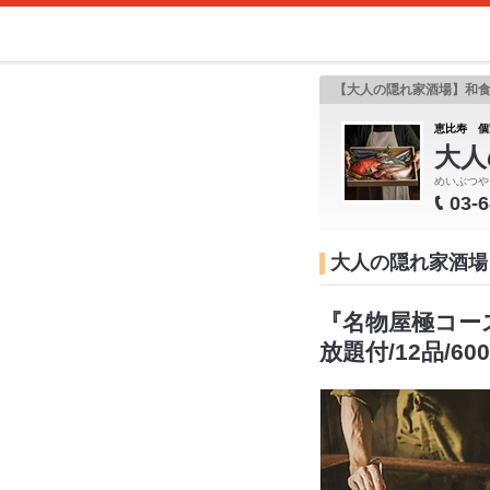
【大人の隠れ家酒場】和
恵比寿 個
大人
めいぶつや
03-
大人の隠れ家酒場
『名物屋極コー
放題付/12品/60