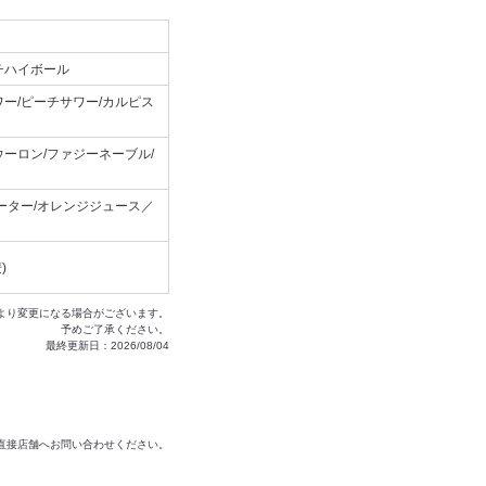
チハイボール
ー/ピーチサワー/カルピス
ーロン/ファジーネーブル/
ーター/オレンジジュース／
)
より変更になる場合がございます。
予めご了承ください。
最終更新日：2026/08/04
は直接店舗へお問い合わせください。