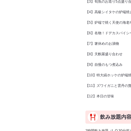
【3】旬魚のお造り5点盛り
【4】高級シイタケの炉端焼
【5】炉端で焼く天使の海老
【6】名物！ドデカスパイシ
【7】箸休めのお漬物
【8】天麩羅盛り合わせ
【9】自慢のもつ煮込み
【10】特大縞ホッケの炉端
【11】ズワイガニと雲丹の
【12】本日の甘味
飲み放題内
2時間飲み放題（L.O.30分前