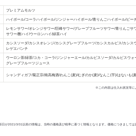
プレミアムモルツ
ハイボール/コーラハイボール/ジンジャーハイボール/青りんごハイボール/ピー
レモンサワー/オレンジサワー/巨峰サワー/グレープフルーツサワー/青りんごサワ
サワー/酎ハイ/ウーロンハイ/緑茶ハイ
カシスソーダ/カシスオレンジ/カシスグレープフルーツ/カシスカルピス/カシスウ
レゲエパンチ
ウーロン茶/緑茶/コカ・コーラ/ジンジャーエール/カルピスソーダ/カルピスウォ
グレープフルーツジュース
シャンディガフ/菊正宗/南高梅酒/わんこ(麦)/むぎのか(麦)/なんこ(芋)/はないも(麦
※この内容は仕入れ状況等に
新日が2021/3/31以前の情報は、当時の価格及び税率に基づく情報となります。価格につきまして