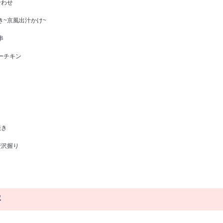
合わせ
き~京風出汁かけ~
串
ーチキン
焼き
贅沢握り
容
）