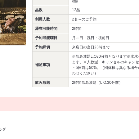
税抜
品数
12品
利用人数
2名～
のご予約
滞在可能時間
2時間
予約可能曜日
月～日・祝日・祝前日
予約締切
来店日の当日23時まで
※飲み放題L.O30分前となります※水
ます。※人数減、キャンセルのキャンセ
補足事項
～5日前は50%。（団体様は異なる場
わせください）
飲み放題
2時間飲み放題（L.O.30分前）
ラダ