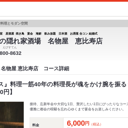
食料理とモダン空間
室 居酒屋 焼き鳥 宴会 海鮮 飲み放題 日本酒 お洒落 合コン 結婚式
の隠れ家酒場 名物屋 恵比寿店
 えびすてん
6800-8632
 名物屋 恵比寿店 コース詳細
ス』料理一筋40年の料理長が魂をかけ腕を振る
00円】
接待、忘新年会や大切な1日、贅沢したい1日にぴったりなコー
優雅に都会の喧騒を忘れ心ゆくまで宴会をお楽しみください。
6,000
円
（税込）
料金