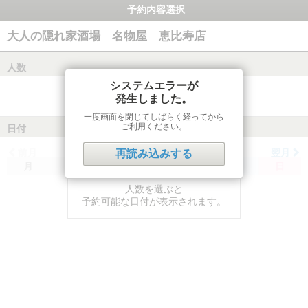
予約内容選択
大人の隠れ家酒場 名物屋 恵比寿店
人数
システムエラーが
発生しました。
一度画面を閉じてしばらく経ってから
ご利用ください。
日付
前月
翌月
再読み込みする
月
火
水
木
金
土
日
人数を選ぶと
予約可能な日付が表示されます。