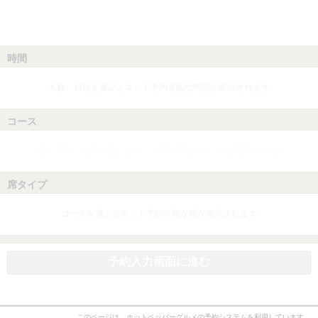
時間
人数、日付を選ぶとネット予約可能な時間が表示されます
コース
人数、日付、時間を選ぶとネット予約可能なコースが表示されます
席タイプ
コースを選ぶとネット予約可能な席が表示されます
予約入力画面に進む
このページは、ホットペッパーグルメの予約システムを利用しています。