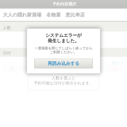
予約内容選択
大人の隠れ家酒場 名物屋 恵比寿店
人数
システムエラーが
発生しました。
一度画面を閉じてしばらく経ってから
ご利用ください。
日付
前月
翌月
再読み込みする
月
火
水
木
金
土
日
人数を選ぶと
予約可能な日付が表示されます。