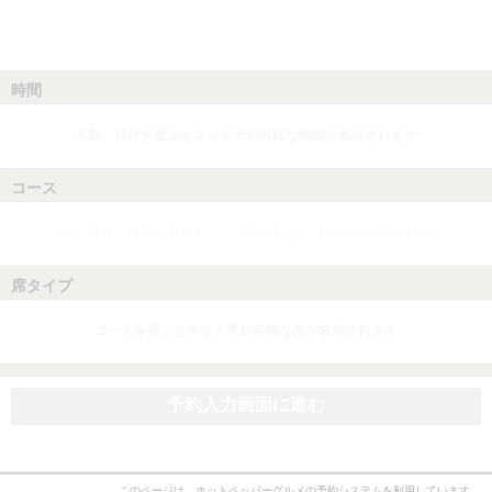
時間
人数、日付を選ぶとネット予約可能な時間が表示されます
コース
人数、日付、時間を選ぶとネット予約可能なコースが表示されます
席タイプ
コースを選ぶとネット予約可能な席が表示されます
予約入力画面に進む
このページは、ホットペッパーグルメの予約システムを利用しています。